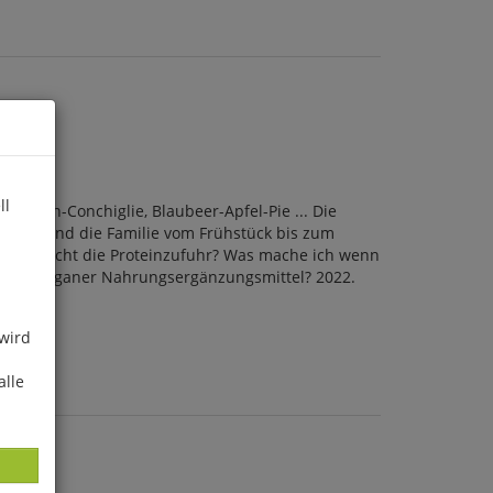
ll
chocken-Conchiglie, Blaubeer-Apfel-Pie ... Die
an sich und die Familie vom Frühstück bis zum
len: Reicht die Proteinzufuhr? Was mache ich wenn
ötigen Veganer Nahrungsergänzungsmittel? 2022.
 wird
alle