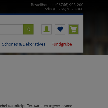
Bestellhotline: (06766) 903-200
oder (06766) 9323-960
Schönes & Dekoratives
Fundgrube
iebel-Kartoffelpuffer, Karotten-Ingwer-Arame-