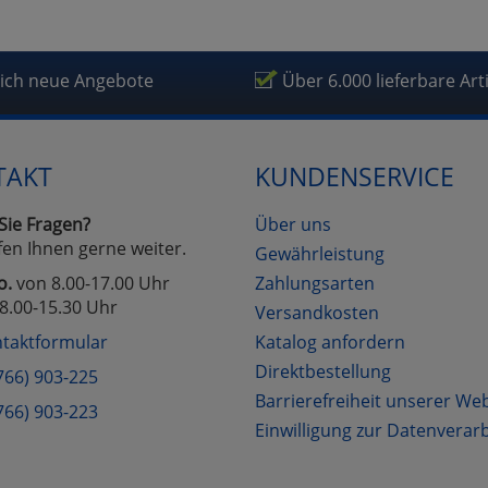
fragetools
lich neue Angebote
Über 6.000 lieferbare Art
Cookies
Cookies
Alle Akzeptieren
Einstellungen speichern
zu Haupptseite Zustimmung D
zurück
TAKT
KUNDENSERVICE
Sie Fragen?
Über uns
fen Ihnen gerne weiter.
Gewährleistung
o.
von 8.00-17.00 Uhr
Zahlungsarten
8.00-15.30 Uhr
Versandkosten
taktformular
Katalog anfordern
Direktbestellung
766) 903-225
Barrierefreiheit unserer We
766) 903-223
Einwilligung zur Datenverar