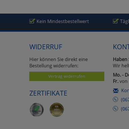
Um
Kein Mindestbestellwert
Täg
WIDERRUF
KON
Hier können Sie direkt eine
Haben 
Bestellung widerrufen:
Wir hel
Mo. - D
Vertrag widerrufen
Fr.
von 
Kon
ZERTIFIKATE
(06
(06