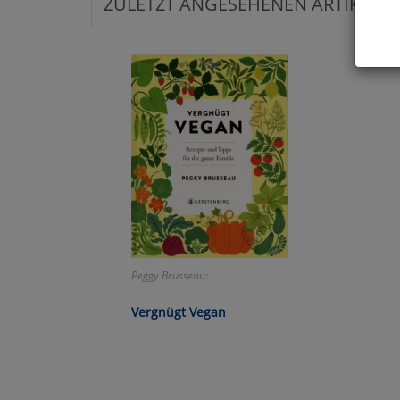
ZULETZT ANGESEHENEN ARTIKEL:
Hier 
Cook
fortg
nicht
Selbs
anpa
Ko
Wa
Peggy Brusseau:
Pe
Vergnügt Vegan
Ma