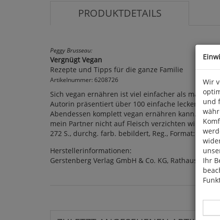
PRODUKTDETAILS
Peggy Brusseau:
Einw
Vergnügt Vegan
Rezepte und Tipps für die ganze Familie
Artikelnummer: 6208726
Wir 
optim
Sich vegan ernähren ist viel einfacher als man oft 
und 
Autorin präsentiert über 100 einfache leckere Reze
währ
Abendessen komplett vegan ernähren kann. Und sie
Komfo
mein Partner nicht auf Fleisch verzichten will? R
werde
272 S., durchg. farb. bebildert, Reg., Format: 19 x 
wide
Herstellerinformationen:
unser
Gerstenberg Verlag GmbH & Co. KG, Rathausstr. 18
Ihr B
beach
Funkt