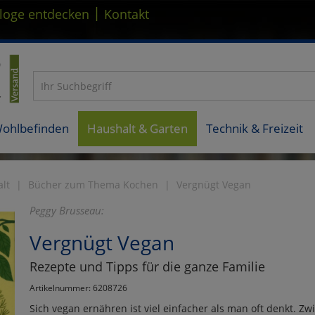
|
loge entdecken
Kontakt
Wohlbefinden
Haushalt & Garten
Technik & Freizeit
lt
Bücher zum Thema Kochen
Vergnügt Vegan
Peggy Brusseau:
Vergnügt Vegan
Rezepte und Tipps für die ganze Familie
Artikelnummer: 6208726
Sich vegan ernähren ist viel einfacher als man oft denkt. Zw