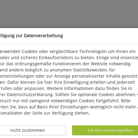
illigung zur Datenverarbeitung
verwenden Cookies oder vergleichbare Technologien um Ihnen ein
ales und sicheres Einkaufserlebnis zu bieten. Einige sind essenzie
denkt. Zwiebel-Kartoffelpuffer, Karotten-Ingwer-Arame-Pfanne, Artis
für das ordnungsgemäße Funktionieren der Website notwendig
pte, die sie viele Male selbst ausprobiert hat und beweist, dass m
end andere lediglich zu anonymen Statistikzwecken, für
 beantwortet viele Fragen, die sich in diesem Zusammenhang stel
rteinstellungen oder zur Anzeige personalisierter Inhalte genutzt
iskiere ich Mangelerscheinungen bei mir oder meinen Kindern? Ben
n. Dafür können Sie hier Ihre Einwilligung erteilen und jederzeit
25 cm, geb. Gerstenberg.
rrufen oder anpassen. Weitere Informationen dazu finden Sie in
er Datenschutzerklärung. Sollten Sie optionale Cookies ablehnen,
-20, D 31134 Hildesheim, verlag@gerstenberg-verlag.de
esuch nur mit zwingend notwendigen Cookies fortgeführt. Bitte
ten Sie, dass auf Basis Ihrer Einstellungen womöglich nicht mehr 
ionalitäten der Seite zur Verfügung stehen.
Datenverarbeitung -
Datenverarbeitung -
nicht zustimmen
Ich bin einverstanden