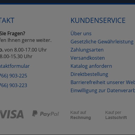
TAKT
KUNDENSERVICE
Cookies
Cookies
Alle Akzeptieren
Einstellungen speichern
zu Haupptseite Zustimmung D
zurück
Sie Fragen?
Über uns
fen Ihnen gerne weiter.
Gesetzliche Gewährleistung
o.
von 8.00-17.00 Uhr
Zahlungsarten
8.00-15.30 Uhr
Versandkosten
taktformular
Katalog anfordern
Direktbestellung
766) 903-225
Barrierefreiheit unserer We
766) 903-223
Einwilligung zur Datenverar