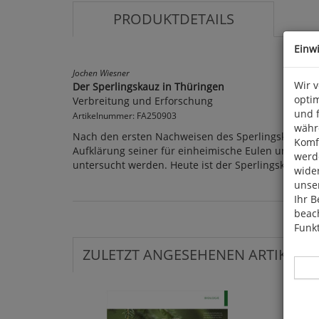
PRODUKTDETAILS
Einw
Jochen Wiesner
Wir 
Der Sperlingskauz in Thüringen
optim
Verbreitung und Erforschung
und 
Artikelnummer: FA250903
währ
Nach den ersten Nachweisen des Sperlingskauzes in
Komfo
Aufklärung seiner für einheimische Eulen ungewöhn
werde
untersucht werden. Heute ist der Sperlingskauz ei
wide
unser
Ihr B
beach
Funkt
ZULETZT ANGESEHENEN ARTIKEL: