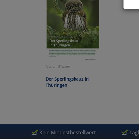
Hier 
Cook
fortg
nicht
Selbs
anpa
Ko
Jochen Wiesner
Der Sperlingskauz in
Wa
Thüringen
Pe
Ma
Kein Mindestbestellwert
Täg
Um