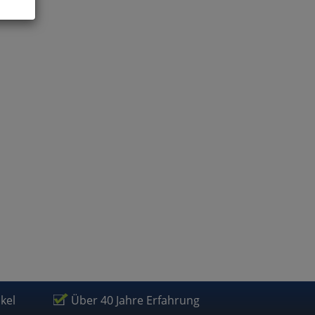
ies
glich
der
ikel
Über 40 Jahre Erfahrung