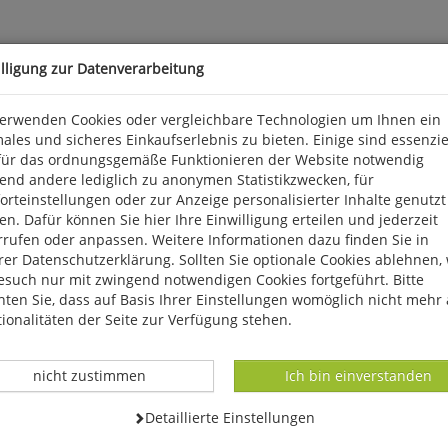
illigung zur Datenverarbeitung
verwenden Cookies oder vergleichbare Technologien um Ihnen ein
ales und sicheres Einkaufserlebnis zu bieten. Einige sind essenzie
für das ordnungsgemäße Funktionieren der Website notwendig
end andere lediglich zu anonymen Statistikzwecken, für
 Deutschland blieb es weit über ein Jahrhundert still um den ver
rteinstellungen oder zur Anzeige personalisierter Inhalte genutzt
lichen Tagesaktivität und seiner Brutbiologie in den 1960er-Jahr
n. Dafür können Sie hier Ihre Einwilligung erteilen und jederzeit
ne der am besten erforschten Eulenarten.
rrufen oder anpassen. Weitere Informationen dazu finden Sie in
er Datenschutzerklärung. Sollten Sie optionale Cookies ablehnen,
esuch nur mit zwingend notwendigen Cookies fortgeführt. Bitte
ten Sie, dass auf Basis Ihrer Einstellungen womöglich nicht mehr 
ionalitäten der Seite zur Verfügung stehen.
Datenverarbeitung -
Datenverarbeitung -
nicht zustimmen
Ich bin einverstanden
Datenverarbeitung -
Detaillierte Einstellungen