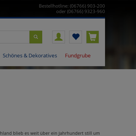
Bestellhotline: (06766) 903-200
oder (06766) 9323-960
Schönes & Dekoratives
Fundgrube
and blieb es weit über ein Jahrhundert still um