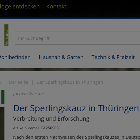
|
loge entdecken
Kontakt
Wohlbefinden
Haushalt & Garten
Technik & Freizeit
n
Der Falke
Der Sperlingskauz in Thüringen
Jochen Wiesner
Der Sperlingskauz in Thüringen
Verbreitung und Erforschung
Artikelnummer: FA250903
Nach den ersten Nachweisen des Sperlingskauzes in Deutschl