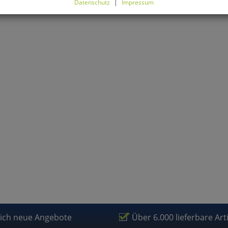
Datenschutz
|
Impressum
können Sie alle optionalen Cookies einstellen. Sollten Sie optionale
ies ablehnen, wird Ihr Besuch nur mit zwingend notwendigen Cook
eführt. Bitte beachten Sie, dass auf Basis Ihrer Einstellungen womö
 mehr alle Funktionalitäten der Seite zur Verfügung stehen.
tverständlich können Sie die Einstellungen jederzeit widerrufen o
ssen.
mfortfunktionen
renkorb für nächsten Besuch speichern
rsönliche Begrüßung
rketing
lich neue Angebote
Über 6.000 lieferbare Art
fragetools