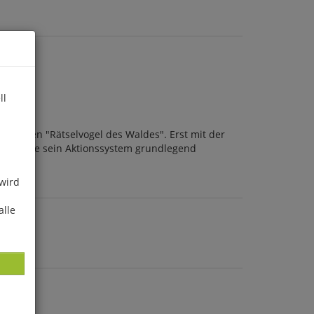
ll
borgenen "Rätselvogel des Waldes". Erst mit der
en konnte sein Aktionssystem grundlegend
 wird
alle