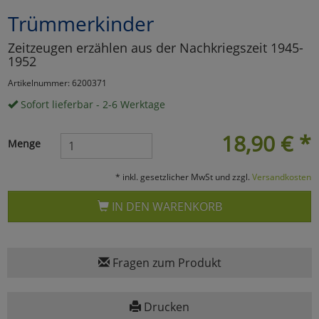
Trümmerkinder
Marketing
Zeitzeugen erzählen aus der Nachkriegszeit 1945-
1952
Umfragetools
Artikelnummer: 6200371
Sofort lieferbar - 2-6 Werktage
Cookies
Alle Akzeptieren
18,90
€
*
Menge
Cookies
Einstellungen speichern
* inkl. gesetzlicher MwSt und zzgl.
Versandkosten
zu Haupptseite Zustimmun
zurück
IN DEN WARENKORB
Fragen zum Produkt
Drucken