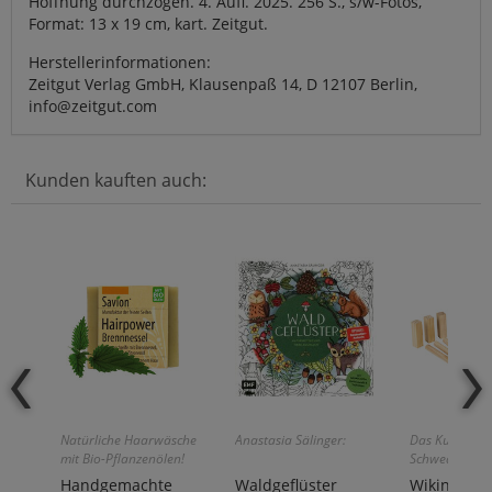
Hoffnung durchzogen. 4. Aufl. 2025. 256 S., s/w-Fotos,
Format: 13 x 19 cm, kart. Zeitgut.
Herstellerinformationen:
Zeitgut Verlag GmbH, Klausenpaß 14, D 12107 Berlin,
info@zeitgut.com
Kunden kauften auch:
Natürliche Haarwäsche
Anastasia Sälinger:
Das Kultspiel 
mit Bio-Pflanzenölen!
Schweden!
Handgemachte
Waldgeflüster
Wikingersp