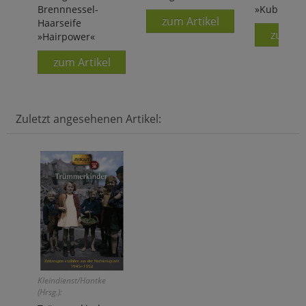
Brennnessel-
»Kubbs«
zum Artikel
Haarseife
zum Ar
»Hairpower«
zum Artikel
Zuletzt angesehenen Artikel:
Kleindienst/Hantke
(Hrsg.):