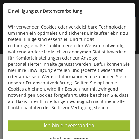
Kompletten Head der Seite überspringen
(06766) 903-200
oder (06766) 9323-960
Einwilligung zur Datenverarbeitung
Wir verwenden Cookies oder vergleichbare Technologien
um Ihnen ein optimales und sicheres Einkaufserlebnis zu
bieten. Einige sind essenziell und für das
ordnungsgemäße Funktionieren der Website notwendig
während andere lediglich zu anonymen Statistikzwecken,
für Komforteinstellungen oder zur Anzeige
personalisierter Inhalte genutzt werden. Dafür können Sie
Startseite
Bücher
Geschichte
Zeitgeschichte
hier Ihre Einwilligung erteilen und jederzeit widerrufen
oder anpassen. Weitere Informationen dazu finden Sie in
Trümmerkinder
unserer Datenschutzerklärung. Sollten Sie optionale
Cookies ablehnen, wird Ihr Besuch nur mit zwingend
notwendigen Cookies fortgeführt. Bitte beachten Sie, dass
auf Basis Ihrer Einstellungen womöglich nicht mehr alle
Funktionalitäten der Seite zur Verfügung stehen.
Datenverarbeitung -
Ich bin einverstanden
Datenverarbeitung -