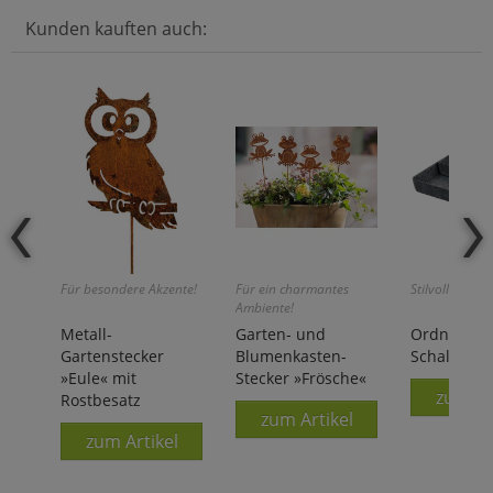
Kunden kauften auch:
Für besondere Akzente!
Für ein charmantes
Stilvoll Ordnu
Ambiente!
Metall-
Garten- und
Ordnungsh
Gartenstecker
Blumenkasten-
Schalen aus
»Eule« mit
Stecker »Frösche«
zum Ar
Rostbesatz
zum Artikel
zum Artikel