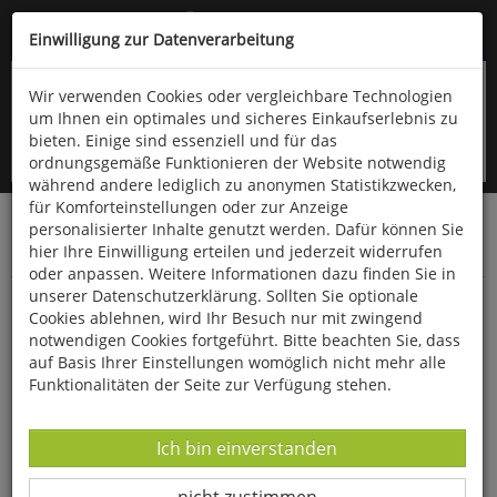
Kompletten Head der Seite überspringen
(06766) 903-200
oder (06766) 9323-960
Einwilligung zur Datenverarbeitung
Wir verwenden Cookies oder vergleichbare Technologien
um Ihnen ein optimales und sicheres Einkaufserlebnis zu
bieten. Einige sind essenziell und für das
ordnungsgemäße Funktionieren der Website notwendig
während andere lediglich zu anonymen Statistikzwecken,
für Komforteinstellungen oder zur Anzeige
personalisierter Inhalte genutzt werden. Dafür können Sie
Startseite
Schönes & Dekoratives
Wohnen & Dekoration
hier Ihre Einwilligung erteilen und jederzeit widerrufen
Diverses
oder anpassen. Weitere Informationen dazu finden Sie in
unserer Datenschutzerklärung. Sollten Sie optionale
Türstopper »Highland-Rind Moritz«
Cookies ablehnen, wird Ihr Besuch nur mit zwingend
notwendigen Cookies fortgeführt. Bitte beachten Sie, dass
auf Basis Ihrer Einstellungen womöglich nicht mehr alle
Funktionalitäten der Seite zur Verfügung stehen.
Datenverarbeitung -
Ich bin einverstanden
Datenverarbeitung -