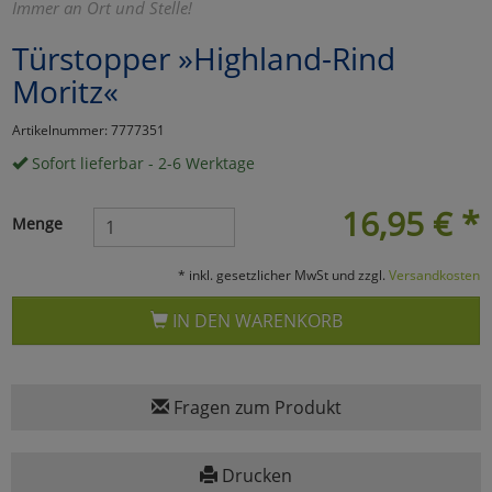
Immer an Ort und Stelle!
Marketing
Türstopper »Highland-Rind
Moritz«
Umfragetools
Artikelnummer: 7777351
Sofort lieferbar - 2-6 Werktage
Cookies
Alle Akzeptieren
16,95
€
*
Menge
Cookies
Einstellungen speichern
* inkl. gesetzlicher MwSt und zzgl.
Versandkosten
zu Haupptseite Zustimmun
zurück
IN DEN WARENKORB
Fragen zum Produkt
Drucken