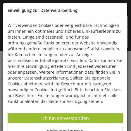
Kompletten Head der Seite überspringen
(06766) 903-200
oder (06766) 9323-960
Einwilligung zur Datenverarbeitung
Wir verwenden Cookies oder vergleichbare Technologien
um Ihnen ein optimales und sicheres Einkaufserlebnis zu
bieten. Einige sind essenziell und für das
ordnungsgemäße Funktionieren der Website notwendig
während andere lediglich zu anonymen Statistikzwecken,
für Komforteinstellungen oder zur Anzeige
personalisierter Inhalte genutzt werden. Dafür können Sie
Startseite
Bücher
Downloads
Zeitschriften
hier Ihre Einwilligung erteilen und jederzeit widerrufen
Der Falke
oder anpassen. Weitere Informationen dazu finden Sie in
unserer Datenschutzerklärung. Sollten Sie optionale
Brutvogelmonitoring in Thüringen
Cookies ablehnen, wird Ihr Besuch nur mit zwingend
notwendigen Cookies fortgeführt. Bitte beachten Sie, dass
auf Basis Ihrer Einstellungen womöglich nicht mehr alle
Funktionalitäten der Seite zur Verfügung stehen.
Datenverarbeitung -
Ich bin einverstanden
Datenverarbeitung -