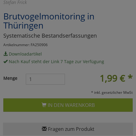
Stefan Frick
Marketing
Brutvogelmonitoring in
Thüringen
Umfragetools
Systematische Bestandserfassungen
Artikelnummer: FA250906
Cookies
Alle Akzeptieren
Downloadartikel
Nach Kauf steht der Link 7 Tage zur Verfügung
Cookies
Einstellungen speichern
1,99
€
*
zu Haupptseite Zustimmun
zurück
Menge
* inkl. gesetzlicher MwSt
IN DEN WARENKORB
Fragen zum Produkt