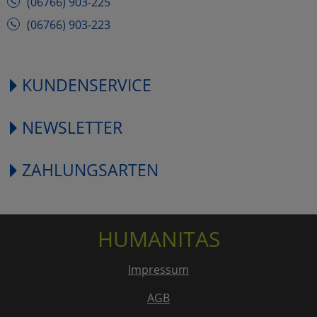
(06766) 903-225
(06766) 903-223
KUNDENSERVICE
NEWSLETTER
ZAHLUNGSARTEN
HUMANITAS
Impressum
AGB