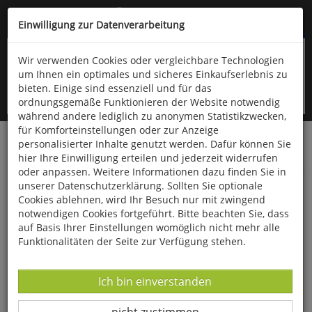
Kompletten Head der Seite überspringen
(06766) 903-200
oder (06766) 9323-960
Einwilligung zur Datenverarbeitung
Wir verwenden Cookies oder vergleichbare Technologien
um Ihnen ein optimales und sicheres Einkaufserlebnis zu
bieten. Einige sind essenziell und für das
ordnungsgemäße Funktionieren der Website notwendig
während andere lediglich zu anonymen Statistikzwecken,
für Komforteinstellungen oder zur Anzeige
personalisierter Inhalte genutzt werden. Dafür können Sie
Startseite
Technik & Freizeit
Spiel & Spaß
hier Ihre Einwilligung erteilen und jederzeit widerrufen
Geduldsspiele
oder anpassen. Weitere Informationen dazu finden Sie in
unserer Datenschutzerklärung. Sollten Sie optionale
Stapelspiel »Bunte Bärenbande«
Cookies ablehnen, wird Ihr Besuch nur mit zwingend
notwendigen Cookies fortgeführt. Bitte beachten Sie, dass
auf Basis Ihrer Einstellungen womöglich nicht mehr alle
Funktionalitäten der Seite zur Verfügung stehen.
Datenverarbeitung -
Ich bin einverstanden
Datenverarbeitung -