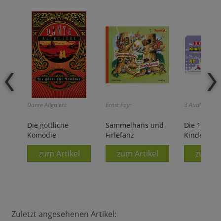
Dante Alighieri:
Ernst Fay:
3 Audio-CDs!
Die göttliche
Sammelhans und
Die 100 sc
Komödie
Firlefanz
Kinderlied
zum Artikel
zum Artikel
zum Ar
Zuletzt angesehenen Artikel: