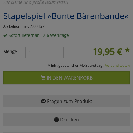
Für kleine und große Baumeister!
Marketing
Stapelspiel »Bunte Bärenbande«
Artikelnummer: 7777127
Umfragetools
Sofort lieferbar - 2-6 Werktage
19,95
€
*
Cookies
Alle Akzeptieren
Menge
Cookies
Einstellungen speichern
* inkl. gesetzlicher MwSt und zzgl.
Versandkosten
zu Haupptseite Zustimmun
zurück
IN DEN WARENKORB
Fragen zum Produkt
Drucken