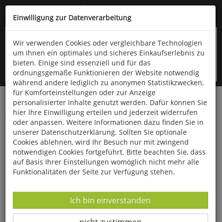
Kompletten Head der Seite überspringen
(06766) 903-200
oder (06766) 9323-960
Einwilligung zur Datenverarbeitung
Wir verwenden Cookies oder vergleichbare Technologien
um Ihnen ein optimales und sicheres Einkaufserlebnis zu
bieten. Einige sind essenziell und für das
ordnungsgemäße Funktionieren der Website notwendig
während andere lediglich zu anonymen Statistikzwecken,
für Komforteinstellungen oder zur Anzeige
personalisierter Inhalte genutzt werden. Dafür können Sie
Startseite
Bücher
Biologie allgemein
Zoologie
hier Ihre Einwilligung erteilen und jederzeit widerrufen
oder anpassen. Weitere Informationen dazu finden Sie in
Stadtfauna
unserer Datenschutzerklärung. Sollten Sie optionale
Cookies ablehnen, wird Ihr Besuch nur mit zwingend
notwendigen Cookies fortgeführt. Bitte beachten Sie, dass
auf Basis Ihrer Einstellungen womöglich nicht mehr alle
Funktionalitäten der Seite zur Verfügung stehen.
Datenverarbeitung -
Ich bin einverstanden
Datenverarbeitung -