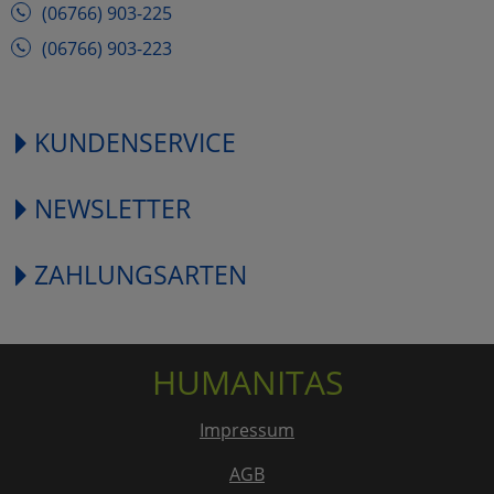
(06766) 903-225
(06766) 903-223
KUNDENSERVICE
NEWSLETTER
ZAHLUNGSARTEN
HUMANITAS
Impressum
AGB