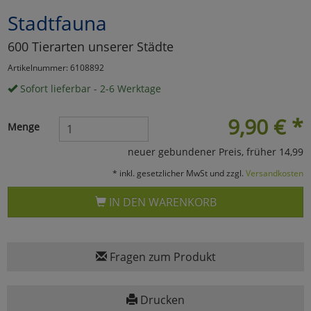
Stadtfauna
Marketing
600 Tierarten unserer Städte
Umfragetools
Artikelnummer: 6108892
Sofort lieferbar - 2-6 Werktage
Cookies
Alle Akzeptieren
9,90
€
*
Menge
Cookies
Einstellungen speichern
neuer gebundener Preis, früher 14,99
* inkl. gesetzlicher MwSt und zzgl.
Versandkosten
zu Haupptseite Zustimmun
zurück
IN DEN WARENKORB
Fragen zum Produkt
Drucken