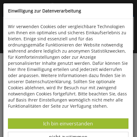
Kompletten Head der Seite überspringen
(06766) 903-200
oder (06766) 9323-960
Einwilligung zur Datenverarbeitung
Wir verwenden Cookies oder vergleichbare Technologien
um Ihnen ein optimales und sicheres Einkaufserlebnis zu
bieten. Einige sind essenziell und für das
ordnungsgemäße Funktionieren der Website notwendig
während andere lediglich zu anonymen Statistikzwecken,
für Komforteinstellungen oder zur Anzeige
personalisierter Inhalte genutzt werden. Dafür können Sie
Startseite
Bücher
Downloads
Zeitschriften
hier Ihre Einwilligung erteilen und jederzeit widerrufen
SportPraxis
oder anpassen. Weitere Informationen dazu finden Sie in
unserer Datenschutzerklärung. Sollten Sie optionale
Spielehits:
Cookies ablehnen, wird Ihr Besuch nur mit zwingend
notwendigen Cookies fortgeführt. Bitte beachten Sie, dass
auf Basis Ihrer Einstellungen womöglich nicht mehr alle
Funktionalitäten der Seite zur Verfügung stehen.
Datenverarbeitung -
Ich bin einverstanden
Datenverarbeitung -