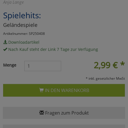
Anja Lange
Marketing
Spielehits:
Geländespiele
Umfragetools
Artikelnummer: SP250408
Downloadartikel
Cookies
Alle Akzeptieren
Nach Kauf steht der Link 7 Tage zur Verfügung
Cookies
Einstellungen speichern
2,99
€
*
Menge
zu Haupptseite Zustimmun
zurück
* inkl. gesetzlicher MwSt
IN DEN WARENKORB
Fragen zum Produkt