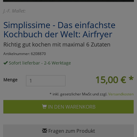
Marketing
J.-F. Mallet:
Simplissime - Das einfachste
Umfragetools
Kochbuch der Welt: Airfryer
Richtig gut kochen mit maximal 6 Zutaten
Cookies
Alle Akzeptieren
Artikelnummer: 6208870
Sofort lieferbar - 2-6 Werktage
Cookies
Einstellungen speichern
15,00
€
*
zu Haupptseite Zustimmun
zurück
Menge
* inkl. gesetzlicher MwSt und zzgl.
Versandkosten
IN DEN WARENKORB
Fragen zum Produkt