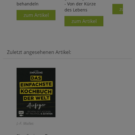
behandeln
- Von der Kürze
zum Ar
des Lebens
zum Artikel
zum Artikel
Zuletzt angesehenen Artikel:
J.-F. Mallet: