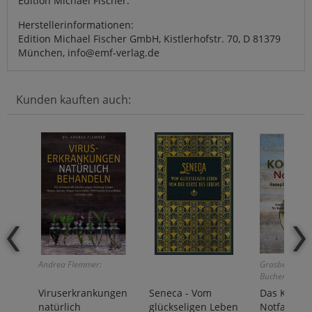
Edition Michael Fischer.
Herstellerinformationen:
Edition Michael Fischer GmbH, Kistlerhofstr. 70, D 81379
München, info@emf-verlag.de
Kunden kauften auch:
Andrea Flemmer:
Grasberger/Ri
Bucher:
Viruserkrankungen
Seneca - Vom
Das Kochbu
natürlich
glückseligen Leben
Notfall & K