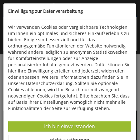
Kompletten Head der Seite überspringen
(06766) 903-200
oder (06766) 9323-960
Einwilligung zur Datenverarbeitung
Wir verwenden Cookies oder vergleichbare Technologien
um Ihnen ein optimales und sicheres Einkaufserlebnis zu
bieten. Einige sind essenziell und für das
ordnungsgemäße Funktionieren der Website notwendig
während andere lediglich zu anonymen Statistikzwecken,
für Komforteinstellungen oder zur Anzeige
personalisierter Inhalte genutzt werden. Dafür können Sie
Startseite
Haushalt & Garten
Küche & Haushalt
hier Ihre Einwilligung erteilen und jederzeit widerrufen
Bücher zum Thema Kochen
oder anpassen. Weitere Informationen dazu finden Sie in
unserer Datenschutzerklärung. Sollten Sie optionale
Simplissime - Das einfachste Kochbuch der
Cookies ablehnen, wird Ihr Besuch nur mit zwingend
Welt: Airfryer
notwendigen Cookies fortgeführt. Bitte beachten Sie, dass
auf Basis Ihrer Einstellungen womöglich nicht mehr alle
Funktionalitäten der Seite zur Verfügung stehen.
Datenverarbeitung -
Ich bin einverstanden
Datenverarbeitung -