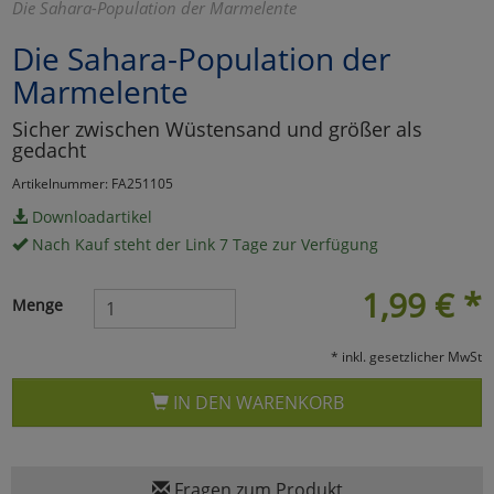
Die Sahara-Population der Marmelente
Marketing
Die Sahara-Population der
Marmelente
Umfragetools
Sicher zwischen Wüstensand und größer als
gedacht
Cookies
Alle Akzeptieren
Artikelnummer: FA251105
Downloadartikel
Cookies
Einstellungen speichern
Nach Kauf steht der Link 7 Tage zur Verfügung
zu Haupptseite Zustimmun
zurück
1,99
€
*
Menge
* inkl. gesetzlicher MwSt
IN DEN WARENKORB
Fragen zum Produkt