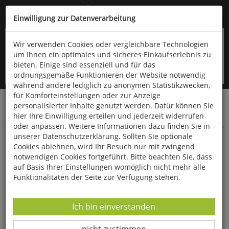
Kompletten Head der Seite überspringen
(06766) 903-200
oder (06766) 9323-960
Einwilligung zur Datenverarbeitung
Wir verwenden Cookies oder vergleichbare Technologien
um Ihnen ein optimales und sicheres Einkaufserlebnis zu
bieten. Einige sind essenziell und für das
ordnungsgemäße Funktionieren der Website notwendig
während andere lediglich zu anonymen Statistikzwecken,
für Komforteinstellungen oder zur Anzeige
personalisierter Inhalte genutzt werden. Dafür können Sie
Startseite
Bücher
Downloads
Zeitschriften
hier Ihre Einwilligung erteilen und jederzeit widerrufen
Der Falke
oder anpassen. Weitere Informationen dazu finden Sie in
unserer Datenschutzerklärung. Sollten Sie optionale
Die Sahara-Population der Marmelente
Cookies ablehnen, wird Ihr Besuch nur mit zwingend
notwendigen Cookies fortgeführt. Bitte beachten Sie, dass
auf Basis Ihrer Einstellungen womöglich nicht mehr alle
Funktionalitäten der Seite zur Verfügung stehen.
Datenverarbeitung -
Ich bin einverstanden
Datenverarbeitung -