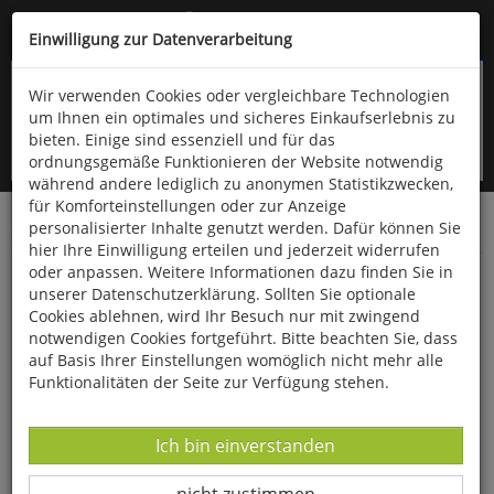
Kompletten Head der Seite überspringen
(06766) 903-200
oder (06766) 9323-960
Einwilligung zur Datenverarbeitung
Wir verwenden Cookies oder vergleichbare Technologien
um Ihnen ein optimales und sicheres Einkaufserlebnis zu
bieten. Einige sind essenziell und für das
ordnungsgemäße Funktionieren der Website notwendig
während andere lediglich zu anonymen Statistikzwecken,
für Komforteinstellungen oder zur Anzeige
personalisierter Inhalte genutzt werden. Dafür können Sie
Startseite
Bücher
Verschiedene Sachgebiete
hier Ihre Einwilligung erteilen und jederzeit widerrufen
oder anpassen. Weitere Informationen dazu finden Sie in
Sportökologie
unserer Datenschutzerklärung. Sollten Sie optionale
Cookies ablehnen, wird Ihr Besuch nur mit zwingend
notwendigen Cookies fortgeführt. Bitte beachten Sie, dass
auf Basis Ihrer Einstellungen womöglich nicht mehr alle
Funktionalitäten der Seite zur Verfügung stehen.
Datenverarbeitung -
Ich bin einverstanden
Datenverarbeitung -