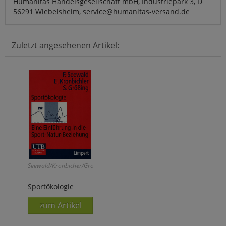
Humanitas Handelsgesellschaft mbH, Industriepark 3, D
56291 Wiebelsheim, service@humanitas-versand.de
Zuletzt angesehenen Artikel:
Seewald/Kronbicher/Größing:
Sportökologie
zum Artikel