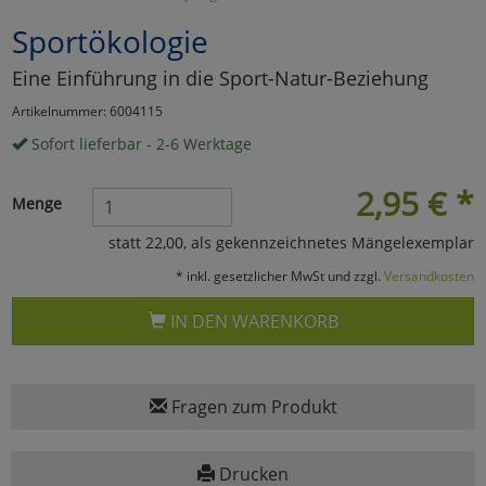
Sportökologie
Marketing
Eine Einführung in die Sport-Natur-Beziehung
Umfragetools
Artikelnummer: 6004115
Sofort lieferbar - 2-6 Werktage
Cookies
Alle Akzeptieren
2,95
€
*
Menge
Cookies
Einstellungen speichern
statt 22,00, als gekennzeichnetes Mängelexemplar
zu Haupptseite Zustimmun
zurück
* inkl. gesetzlicher MwSt und zzgl.
Versandkosten
IN DEN WARENKORB
Fragen zum Produkt
Drucken