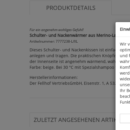
PRODUKTDETAILS
Einw
Für ein angenehm wohliges Gefühl!
Schulter- und Nackenwärmer aus Merino-Lammfell
Artikelnummer: 7777238-L/XL
Wir 
Dieses Schulter- und Nackenkissen ist einfach idea
optim
anlegen und tragen. Die praktischen Knöpfe mit e
und 
der Innenseite ist angenehm wärmend, während die 
währ
Farbe: beige. Bei 30 °C mit Spezialshampoo waschbar.
Komfo
werde
Herstellerinformationen:
wide
Der Fellhof VertriebsGmbH, Eisenstr. 1, A 5322 Hof
unser
Ihr B
beach
Funkt
ZULETZT ANGESEHENEN ARTIKEL: