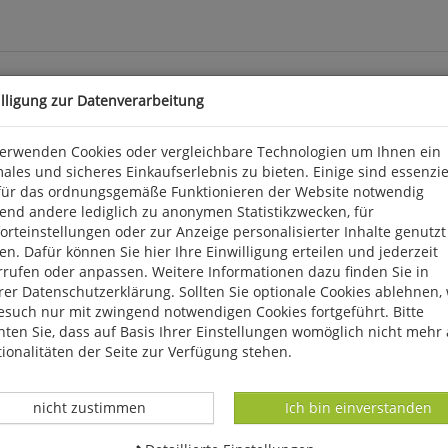
illigung zur Datenverarbeitung
verwenden Cookies oder vergleichbare Technologien um Ihnen ein
l, um sich nach einem langen Tag so richtig zu entspannen und Ve
ales und sicheres Einkaufserlebnis zu bieten. Einige sind essenzie
lastischen Ösen ermöglichen ein schnelles und unkompliziertes A
für das ordnungsgemäße Funktionieren der Website notwendig
Baumwolle auf der Außenseite für Atmungsaktivität sorgt. Der hoh
end andere lediglich zu anonymen Statistikzwecken, für
 Lieferbare Größen: S/M (Breite: ca. 36 cm) und L/XL (Breite. ca. 4
rteinstellungen oder zur Anzeige personalisierter Inhalte genutzt
n. Dafür können Sie hier Ihre Einwilligung erteilen und jederzeit
rrufen oder anpassen. Weitere Informationen dazu finden Sie in
 bei Salzburg, shop@fellhof.com
er Datenschutzerklärung. Sollten Sie optionale Cookies ablehnen,
esuch nur mit zwingend notwendigen Cookies fortgeführt. Bitte
ten Sie, dass auf Basis Ihrer Einstellungen womöglich nicht mehr 
ionalitäten der Seite zur Verfügung stehen.
Datenverarbeitung -
Datenverarbeitung -
nicht zustimmen
Ich bin einverstanden