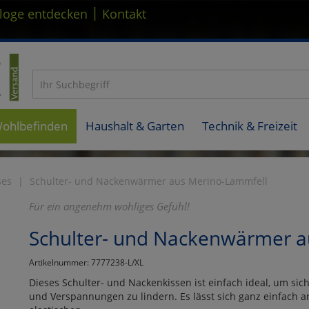
|
loge entdecken
Kontakt
Wohlbefinden
Haushalt & Garten
Technik & Freizeit
ses
Schulter- und Nackenwärmer aus Merino-Lammfell
Für ein angenehm wohliges Gefühl!
Schulter- und Nackenwärmer a
Artikelnummer: 7777238-L/XL
Dieses Schulter- und Nackenkissen ist einfach ideal, um si
und Verspannungen zu lindern. Es lässt sich ganz einfach a