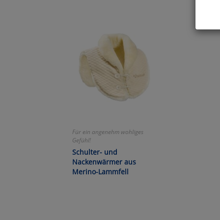
Hier 
Cook
fortg
nicht
Selbs
anpa
Ko
Für ein angenehm wohliges
Gefühl!
Wa
Schulter- und
Nackenwärmer aus
Pe
Merino-Lammfell
Ma