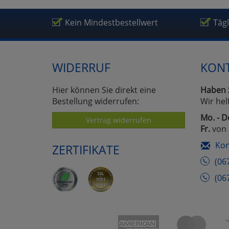
Um
Kein Mindestbestellwert
Täg
WIDERRUF
KON
Hier können Sie direkt eine
Haben 
Bestellung widerrufen:
Wir hel
Mo. - D
Vertrag widerrufen
Fr.
von 
Kon
ZERTIFIKATE
(06
(06