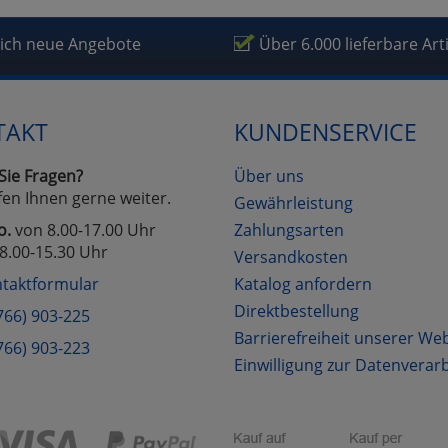
fragetools
lich neue Angebote
Über 6.000 lieferbare Art
Cookies
Cookies
Alle Akzeptieren
Einstellungen speichern
TAKT
KUNDENSERVICE
zu Haupptseite Zustimmung D
zurück
Sie Fragen?
Über uns
fen Ihnen gerne weiter.
Gewährleistung
o.
von 8.00-17.00 Uhr
Zahlungsarten
8.00-15.30 Uhr
Versandkosten
taktformular
Katalog anfordern
Direktbestellung
766) 903-225
Barrierefreiheit unserer We
766) 903-223
Einwilligung zur Datenverar