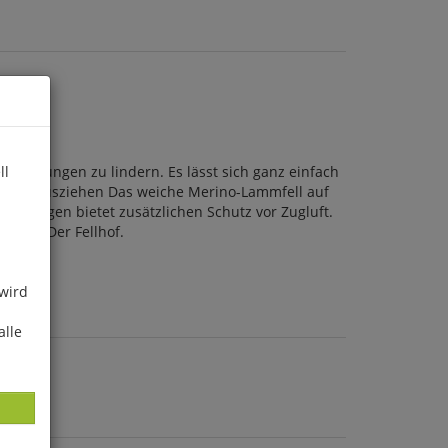
rspannungen zu lindern. Es lässt sich ganz einfach
ll
n- und Ausziehen Das weiche Merino-Lammfell auf
e Kragen bietet zusätzlichen Schutz vor Zugluft.
8 cm). Der Fellhof.
 wird
alle