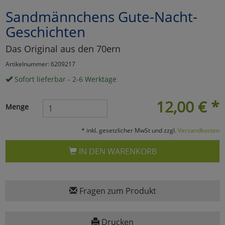
Sandmännchens Gute-Nacht-
Marketing
Geschichten
Umfragetools
Das Original aus den 70ern
Artikelnummer: 6209217
Sofort lieferbar - 2-6 Werktage
Cookies
Alle Akzeptieren
12,00
€
*
Cookies
Einstellungen speichern
Menge
zu Haupptseite Zustimmun
zurück
* inkl. gesetzlicher MwSt und zzgl.
Versandkosten
IN DEN WARENKORB
Fragen zum Produkt
Drucken