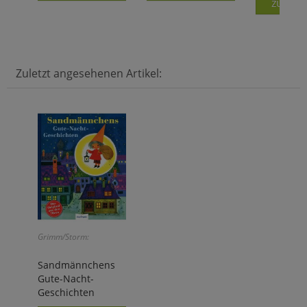
zum Ar
Zuletzt angesehenen Artikel:
Grimm/Storm:
Sandmännchens
Gute-Nacht-
Geschichten