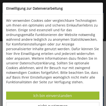
Kompletten Head der Seite überspringen
(06766) 903-200
oder (06766) 9323-960
Einwilligung zur Datenverarbeitung
Wir verwenden Cookies oder vergleichbare Technologien
um Ihnen ein optimales und sicheres Einkaufserlebnis zu
bieten. Einige sind essenziell und für das
ordnungsgemäße Funktionieren der Website notwendig
während andere lediglich zu anonymen Statistikzwecken,
für Komforteinstellungen oder zur Anzeige
personalisierter Inhalte genutzt werden. Dafür können Sie
Startseite
Bücher
Kinderbücher
hier Ihre Einwilligung erteilen und jederzeit widerrufen
oder anpassen. Weitere Informationen dazu finden Sie in
Sandmännchens Gute-Nacht-Geschichten
unserer Datenschutzerklärung. Sollten Sie optionale
Cookies ablehnen, wird Ihr Besuch nur mit zwingend
notwendigen Cookies fortgeführt. Bitte beachten Sie, dass
auf Basis Ihrer Einstellungen womöglich nicht mehr alle
Funktionalitäten der Seite zur Verfügung stehen.
Datenverarbeitung -
Ich bin einverstanden
Datenverarbeitung -