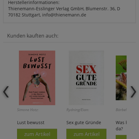
Herstellerinformationen:
Thienemann-Esslinger Verlag GmbH, Blumenstr. 36, D
70182 Stuttgart, info@thienemann.de
Kunden kauften auch:
Simone Hotz:
Rydning/Eian:
Bärbel Oftring
Lust bewusst
Sex gute Gründe
Was krabbe
da?
zum Artikel
zum Artikel