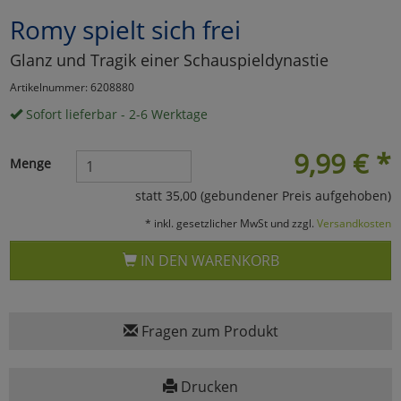
Romy spielt sich frei
Marketing
Glanz und Tragik einer Schauspieldynastie
Umfragetools
Artikelnummer: 6208880
Sofort lieferbar - 2-6 Werktage
Cookies
Alle Akzeptieren
9,99
€
*
Menge
Cookies
Einstellungen speichern
statt 35,00 (gebundener Preis aufgehoben)
* inkl. gesetzlicher MwSt und zzgl.
Versandkosten
zu Haupptseite Zustimmun
zurück
IN DEN WARENKORB
Fragen zum Produkt
Drucken