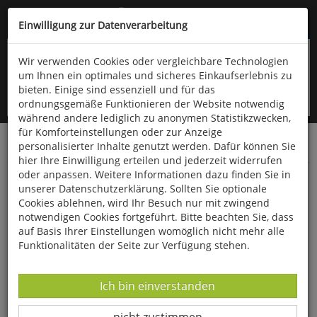
Kompletten Head der Seite überspringen
(06766) 903-200
oder (06766) 9323-960
Einwilligung zur Datenverarbeitung
Wir verwenden Cookies oder vergleichbare Technologien
um Ihnen ein optimales und sicheres Einkaufserlebnis zu
bieten. Einige sind essenziell und für das
ordnungsgemäße Funktionieren der Website notwendig
während andere lediglich zu anonymen Statistikzwecken,
für Komforteinstellungen oder zur Anzeige
personalisierter Inhalte genutzt werden. Dafür können Sie
Startseite
Bücher
Verschiedene Sachgebiete
hier Ihre Einwilligung erteilen und jederzeit widerrufen
oder anpassen. Weitere Informationen dazu finden Sie in
Romy spielt sich frei
unserer Datenschutzerklärung. Sollten Sie optionale
Cookies ablehnen, wird Ihr Besuch nur mit zwingend
notwendigen Cookies fortgeführt. Bitte beachten Sie, dass
auf Basis Ihrer Einstellungen womöglich nicht mehr alle
Funktionalitäten der Seite zur Verfügung stehen.
Datenverarbeitung -
Ich bin einverstanden
Datenverarbeitung -