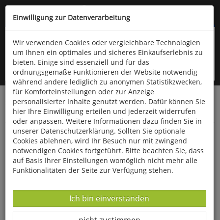
Kompletten Head der Seite überspringen
(06766) 903-200
oder (06766) 9323-960
Einwilligung zur Datenverarbeitung
Wir verwenden Cookies oder vergleichbare Technologien
um Ihnen ein optimales und sicheres Einkaufserlebnis zu
bieten. Einige sind essenziell und für das
ordnungsgemäße Funktionieren der Website notwendig
während andere lediglich zu anonymen Statistikzwecken,
für Komforteinstellungen oder zur Anzeige
personalisierter Inhalte genutzt werden. Dafür können Sie
Startseite
Haushalt & Garten
Küche & Haushalt
hier Ihre Einwilligung erteilen und jederzeit widerrufen
Besen, Bürsten & Putzmittel
oder anpassen. Weitere Informationen dazu finden Sie in
unserer Datenschutzerklärung. Sollten Sie optionale
Reißverschluss-Pflege »Zipper Lubricant«
Cookies ablehnen, wird Ihr Besuch nur mit zwingend
notwendigen Cookies fortgeführt. Bitte beachten Sie, dass
auf Basis Ihrer Einstellungen womöglich nicht mehr alle
Funktionalitäten der Seite zur Verfügung stehen.
Datenverarbeitung -
Ich bin einverstanden
Datenverarbeitung -