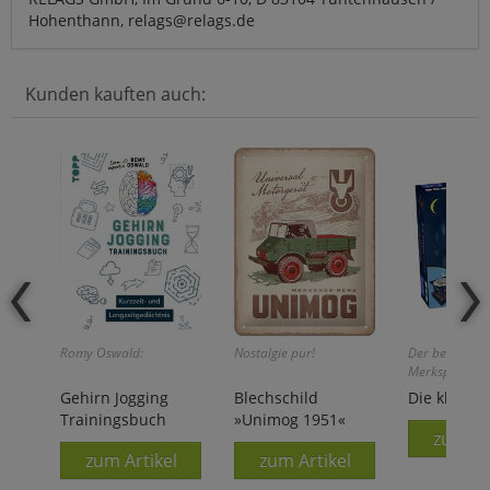
Hohenthann, relags@relags.de
Kunden kauften auch:
Romy Oswald:
Nostalgie pur!
Der besonder
Merkspaß!
Gehirn Jogging
Blechschild
Die kleine
Trainingsbuch
»Unimog 1951«
zum Ar
zum Artikel
zum Artikel