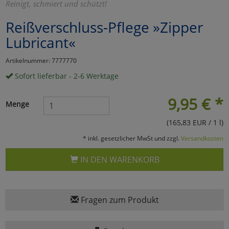
Reinigt, schmiert und schützt!
Marketing
Reißverschluss-Pflege »Zipper
Lubricant«
Umfragetools
Artikelnummer: 7777770
Sofort lieferbar - 2-6 Werktage
Cookies
Alle Akzeptieren
9,95
€
*
Menge
Cookies
Einstellungen speichern
(165,83 EUR / 1 l)
zu Haupptseite Zustimmun
zurück
* inkl. gesetzlicher MwSt und zzgl.
Versandkosten
IN DEN WARENKORB
Fragen zum Produkt