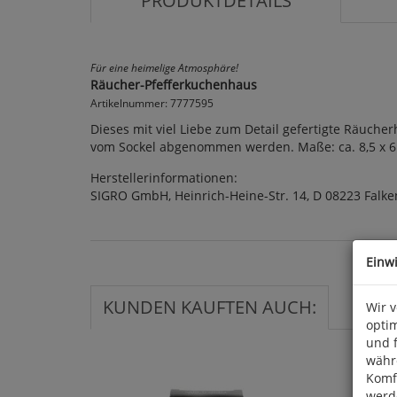
PRODUKTDETAILS
Für eine heimelige Atmosphäre!
Räucher-Pfefferkuchenhaus
Artikelnummer: 7777595
Dieses mit viel Liebe zum Detail gefertigte Räuch
vom Sockel abgenommen werden. Maße: ca. 8,5 x 6 
Herstellerinformationen:
SIGRO GmbH, Heinrich-Heine-Str. 14, D 08223 Falke
Einw
KUNDEN KAUFTEN AUCH:
Wir 
optim
und 
währ
Komfo
werde