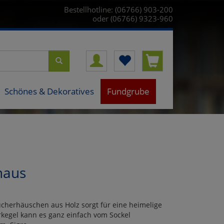
Bestellhotline: (06766) 903-200
oder (06766) 9323-960
Schönes & Dekoratives
Fundgrube
haus
äucherhäuschen aus Holz sorgt für eine heimelige
kegel kann es ganz einfach vom Sockel