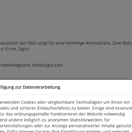
erhäuschen aus Holz sorgt für eine heimelige Atmosphäre. Zum Bef
x 10 cm. Sigro.
nstein/Vogtland, info@sigro.com
illigung zur Datenverarbeitung
verwenden Cookies oder vergleichbare Technologien um Ihnen ein
ales und sicheres Einkaufserlebnis zu bieten. Einige sind essenzie
für das ordnungsgemäße Funktionieren der Website notwendig
end andere lediglich zu anonymen Statistikzwecken, für
rteinstellungen oder zur Anzeige personalisierter Inhalte genutzt
n. Dafür können Sie hier Ihre Einwilligung erteilen und jederzeit