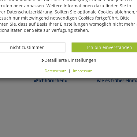
rrufen oder anpassen. Weitere Informationen dazu finden Sie in
er Datenschutzerklärung. Sollten Sie optionale Cookies ablehnen,
esuch nur mit zwingend notwendigen Cookies fortgeführt. Bitte
ten Sie, dass auf Basis Ihrer Einstellungen womöglich nicht mehr 
ionalitäten der Seite zur Verfügung stehen.
Datenverarbeitung -
Datenverarbeitung -
nicht zustimmen
Ich bin einverstanden
Datenverarbeitung -
Detaillierte Einstellungen
Pflegeleicht und strapazierfähig!
Gesine Dammel (Hrsg.):
Datenschutz
|
Impressum
Kissenhülle
Weihnachten, so sc
können Sie alle optionalen Cookies einstellen. Sollten Sie optionale
»Eichhörnchen«
wie es früher einm
ies ablehnen, wird Ihr Besuch nur mit zwingend notwendigen Cook
eführt. Bitte beachten Sie, dass auf Basis Ihrer Einstellungen womö
 mehr alle Funktionalitäten der Seite zur Verfügung stehen.
tverständlich können Sie die Einstellungen jederzeit widerrufen o
ssen.
mfortfunktionen