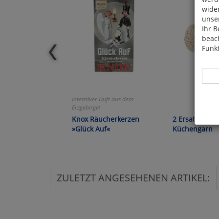
wide
unser
Ihr B
beach
Funkt
Intensiver Duft aus dem
Erzgebirge!
Knox Räucherkerzen
2 Ersatzrollen
Hier 
»Glück Auf«
Küchengarn
Cook
fortg
nicht
Selbs
anpa
ZULETZT ANGESEHENEN ARTIKEL:
Ko