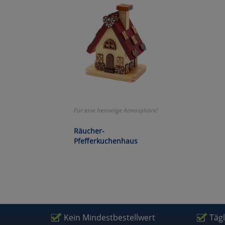
Wa
Pe
Ma
Um
Für eine heimelige Atmosphäre!
Räucher-
Pfefferkuchenhaus
Kein Mindestbestellwert
Täg