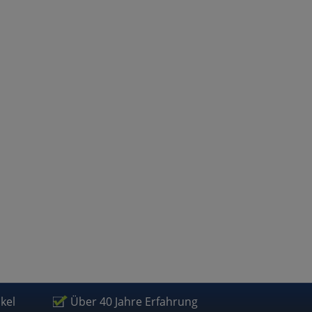
atenverarbeitung (Seitenende)
ikel
Über 40 Jahre Erfahrung