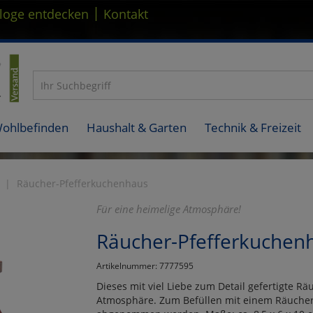
|
loge entdecken
Kontakt
Wohlbefinden
Haushalt & Garten
Technik & Freizeit
Räucher-Pfefferkuchenhaus
Für eine heimelige Atmosphäre!
Räucher-Pfefferkuchen
Artikelnummer: 7777595
Dieses mit viel Liebe zum Detail gefertigte R
Atmosphäre. Zum Befüllen mit einem Räucher