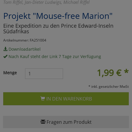
Tom Riffel, Jan-Dieter Ludwigs, Michael Riffel
Marketing
Projekt "Mouse-free Marion"
Eine Expedition zu den Prince Edward-Inseln
Umfragetools
Südafrikas
Artikelnummer: FA251004
Cookies
Downloadartikel
Alle Akzeptieren
Nach Kauf steht der Link 7 Tage zur Verfügung
Cookies
Einstellungen speichern
1,99
€
*
Menge
zu Haupptseite Zustimmun
zurück
* inkl. gesetzlicher MwSt
IN DEN WARENKORB
Fragen zum Produkt