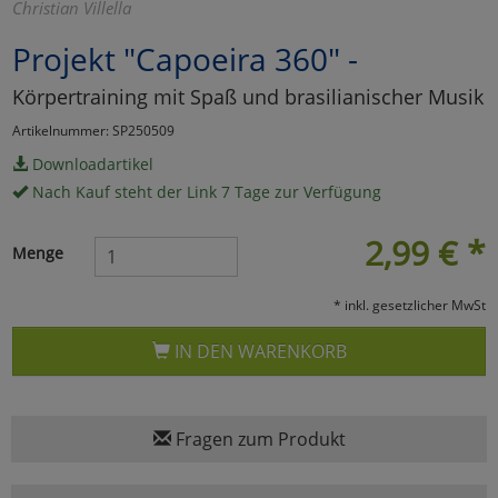
Christian Villella
Marketing
Projekt "Capoeira 360" -
Körpertraining mit Spaß und brasilianischer Musik
Umfragetools
Artikelnummer: SP250509
Downloadartikel
Cookies
Alle Akzeptieren
Nach Kauf steht der Link 7 Tage zur Verfügung
Cookies
Einstellungen speichern
2,99
€
*
Menge
zu Haupptseite Zustimmun
zurück
* inkl. gesetzlicher MwSt
IN DEN WARENKORB
Fragen zum Produkt