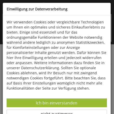
Kompletten Head der Seite überspringen
(06766) 903-200
oder (06766) 9323-960
Einwilligung zur Datenverarbeitung
Wir verwenden Cookies oder vergleichbare Technologien
um Ihnen ein optimales und sicheres Einkaufserlebnis zu
bieten. Einige sind essenziell und für das
ordnungsgemäße Funktionieren der Website notwendig
während andere lediglich zu anonymen Statistikzwecken,
für Komforteinstellungen oder zur Anzeige
personalisierter Inhalte genutzt werden. Dafür können Sie
Startseite
Bücher
Downloads
Zeitschriften
hier Ihre Einwilligung erteilen und jederzeit widerrufen
SportPraxis
oder anpassen. Weitere Informationen dazu finden Sie in
unserer Datenschutzerklärung. Sollten Sie optionale
Projekt "Capoeira 360" -
Cookies ablehnen, wird Ihr Besuch nur mit zwingend
notwendigen Cookies fortgeführt. Bitte beachten Sie, dass
auf Basis Ihrer Einstellungen womöglich nicht mehr alle
Funktionalitäten der Seite zur Verfügung stehen.
Datenverarbeitung -
Ich bin einverstanden
Datenverarbeitung -