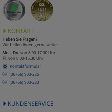
Marketing
Umfragetools
KONTAKT
Haben Sie Fragen?
Cookies
Alle Akzeptieren
Wir helfen Ihnen gerne weiter.
Cookies
Mo. - Do.
von 8.00-17.00 Uhr
Einstellungen speichern
Fr.
von 8.00-15.30 Uhr
zu Haupptseite Zustimmun
zurück
Kontaktformular
(06766) 903-225
(06766) 903-223
KUNDENSERVICE