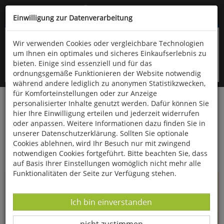
Kompletten Head der Seite überspringen
(06766) 903-200
oder (06766) 9323-960
Einwilligung zur Datenverarbeitung
Wir verwenden Cookies oder vergleichbare Technologien
um Ihnen ein optimales und sicheres Einkaufserlebnis zu
bieten. Einige sind essenziell und für das
ordnungsgemäße Funktionieren der Website notwendig
während andere lediglich zu anonymen Statistikzwecken,
für Komforteinstellungen oder zur Anzeige
personalisierter Inhalte genutzt werden. Dafür können Sie
Startseite
Informationen
hier Ihre Einwilligung erteilen und jederzeit widerrufen
oder anpassen. Weitere Informationen dazu finden Sie in
Uppps...
unserer Datenschutzerklärung. Sollten Sie optionale
Cookies ablehnen, wird Ihr Besuch nur mit zwingend
Sie sind weitergeleitet worden !
notwendigen Cookies fortgeführt. Bitte beachten Sie, dass
auf Basis Ihrer Einstellungen womöglich nicht mehr alle
Funktionalitäten der Seite zur Verfügung stehen.
Die Seite, das Produkt oder die Kategorie, die Sie versucht
haben zu öffnen, gibt es leider nicht mehr in unserem
Datenverarbeitung -
Ich bin einverstanden
Shop.
Datenverarbeitung -