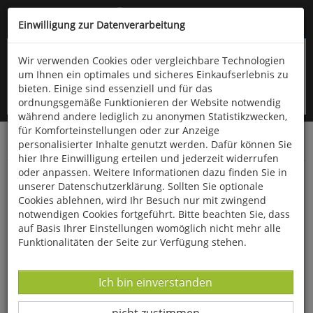
Kompletten Head der Seite überspringen
(06766) 903-200
oder (06766) 9323-960
Einwilligung zur Datenverarbeitung
Wir verwenden Cookies oder vergleichbare Technologien
um Ihnen ein optimales und sicheres Einkaufserlebnis zu
bieten. Einige sind essenziell und für das
ordnungsgemäße Funktionieren der Website notwendig
während andere lediglich zu anonymen Statistikzwecken,
für Komforteinstellungen oder zur Anzeige
personalisierter Inhalte genutzt werden. Dafür können Sie
Startseite
Bücher
Biologie allgemein
Botanik
hier Ihre Einwilligung erteilen und jederzeit widerrufen
oder anpassen. Weitere Informationen dazu finden Sie in
Die Orchideen Europas
unserer Datenschutzerklärung. Sollten Sie optionale
Cookies ablehnen, wird Ihr Besuch nur mit zwingend
notwendigen Cookies fortgeführt. Bitte beachten Sie, dass
auf Basis Ihrer Einstellungen womöglich nicht mehr alle
Funktionalitäten der Seite zur Verfügung stehen.
Datenverarbeitung -
Ich bin einverstanden
Datenverarbeitung -