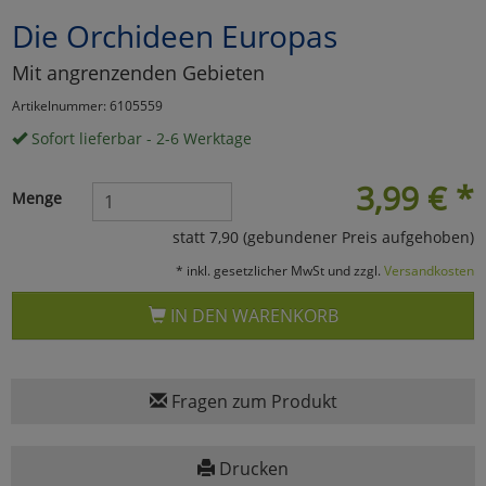
Die Orchideen Europas
Marketing
Mit angrenzenden Gebieten
Umfragetools
Artikelnummer: 6105559
Sofort lieferbar - 2-6 Werktage
Cookies
Alle Akzeptieren
3,99
€
*
Menge
Cookies
Einstellungen speichern
statt 7,90 (gebundener Preis aufgehoben)
* inkl. gesetzlicher MwSt und zzgl.
Versandkosten
zu Haupptseite Zustimmun
zurück
IN DEN WARENKORB
Fragen zum Produkt
Drucken