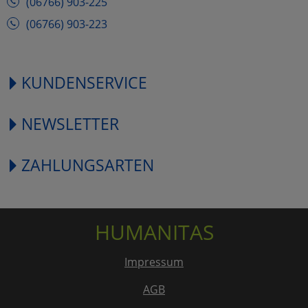
(06766) 903-225
(06766) 903-223
KUNDENSERVICE
NEWSLETTER
ZAHLUNGSARTEN
HUMANITAS
Impressum
AGB