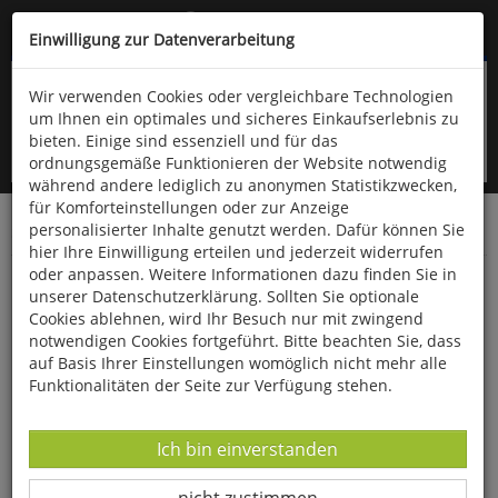
Kompletten Head der Seite überspringen
(06766) 903-200
oder (06766) 9323-960
Einwilligung zur Datenverarbeitung
Wir verwenden Cookies oder vergleichbare Technologien
um Ihnen ein optimales und sicheres Einkaufserlebnis zu
bieten. Einige sind essenziell und für das
ordnungsgemäße Funktionieren der Website notwendig
während andere lediglich zu anonymen Statistikzwecken,
für Komforteinstellungen oder zur Anzeige
personalisierter Inhalte genutzt werden. Dafür können Sie
Startseite
Bücher
Geschichte
15.-19. Jahrhundert
hier Ihre Einwilligung erteilen und jederzeit widerrufen
oder anpassen. Weitere Informationen dazu finden Sie in
Napoleon
unserer Datenschutzerklärung. Sollten Sie optionale
Cookies ablehnen, wird Ihr Besuch nur mit zwingend
notwendigen Cookies fortgeführt. Bitte beachten Sie, dass
auf Basis Ihrer Einstellungen womöglich nicht mehr alle
Funktionalitäten der Seite zur Verfügung stehen.
Datenverarbeitung -
Ich bin einverstanden
Datenverarbeitung -