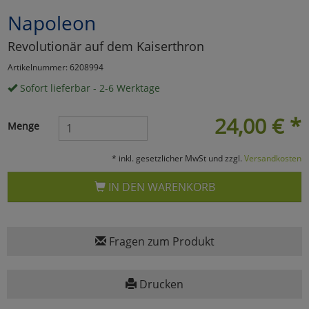
Napoleon
Marketing
Revolutionär auf dem Kaiserthron
Umfragetools
Artikelnummer: 6208994
Sofort lieferbar - 2-6 Werktage
Cookies
Alle Akzeptieren
24,00
€
*
Menge
Cookies
Einstellungen speichern
* inkl. gesetzlicher MwSt und zzgl.
Versandkosten
zu Haupptseite Zustimmun
zurück
IN DEN WARENKORB
Fragen zum Produkt
Drucken