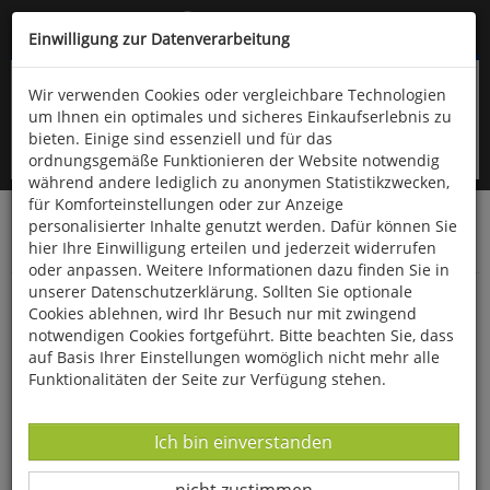
Kompletten Head der Seite überspringen
(06766) 903-200
oder (06766) 9323-960
Einwilligung zur Datenverarbeitung
Wir verwenden Cookies oder vergleichbare Technologien
um Ihnen ein optimales und sicheres Einkaufserlebnis zu
bieten. Einige sind essenziell und für das
ordnungsgemäße Funktionieren der Website notwendig
während andere lediglich zu anonymen Statistikzwecken,
für Komforteinstellungen oder zur Anzeige
personalisierter Inhalte genutzt werden. Dafür können Sie
Startseite
Gesundheit & Wohlbefinden
hier Ihre Einwilligung erteilen und jederzeit widerrufen
Körperpflege-Artikel
oder anpassen. Weitere Informationen dazu finden Sie in
unserer Datenschutzerklärung. Sollten Sie optionale
Nagelbürste aus Birnbaumholz
Cookies ablehnen, wird Ihr Besuch nur mit zwingend
notwendigen Cookies fortgeführt. Bitte beachten Sie, dass
auf Basis Ihrer Einstellungen womöglich nicht mehr alle
Funktionalitäten der Seite zur Verfügung stehen.
Datenverarbeitung -
Ich bin einverstanden
Datenverarbeitung -