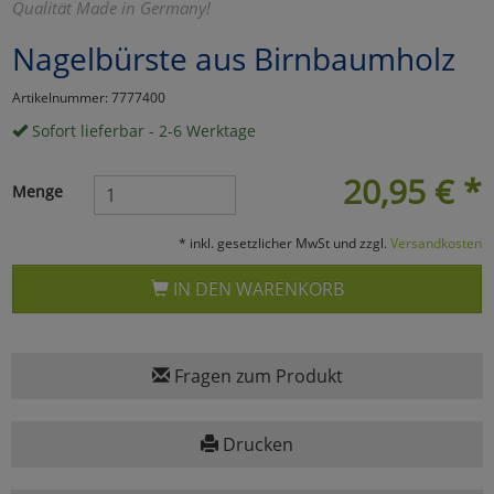
Qualität Made in Germany!
Marketing
Nagelbürste aus Birnbaumholz
Artikelnummer: 7777400
Umfragetools
Sofort lieferbar - 2-6 Werktage
20,95
€
*
Cookies
Alle Akzeptieren
Menge
Cookies
Einstellungen speichern
* inkl. gesetzlicher MwSt und zzgl.
Versandkosten
zu Haupptseite Zustimmun
zurück
IN DEN WARENKORB
Fragen zum Produkt
Drucken