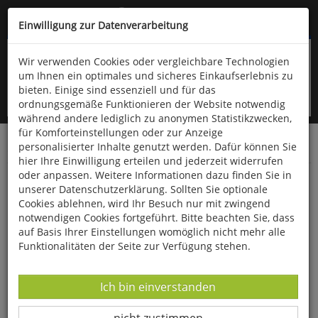
Kompletten Head der Seite überspringen
(06766) 903-200
oder (06766) 9323-960
Einwilligung zur Datenverarbeitung
Wir verwenden Cookies oder vergleichbare Technologien
um Ihnen ein optimales und sicheres Einkaufserlebnis zu
bieten. Einige sind essenziell und für das
ordnungsgemäße Funktionieren der Website notwendig
während andere lediglich zu anonymen Statistikzwecken,
für Komforteinstellungen oder zur Anzeige
personalisierter Inhalte genutzt werden. Dafür können Sie
Startseite
Fundgrube
Advent & Weihnachten
hier Ihre Einwilligung erteilen und jederzeit widerrufen
oder anpassen. Weitere Informationen dazu finden Sie in
Nächstes Jahr schenken wir uns nichts
unserer Datenschutzerklärung. Sollten Sie optionale
Cookies ablehnen, wird Ihr Besuch nur mit zwingend
notwendigen Cookies fortgeführt. Bitte beachten Sie, dass
auf Basis Ihrer Einstellungen womöglich nicht mehr alle
Funktionalitäten der Seite zur Verfügung stehen.
Datenverarbeitung -
Ich bin einverstanden
Datenverarbeitung -