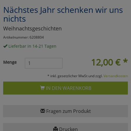
Nächstes Jahr schenken wir uns
Marketing
nichts
Umfragetools
Weihnachtsgeschichten
Artikelnummer: 6208804
Lieferbar in 14-21 Tagen
Cookies
Alle Akzeptieren
12,00
€
*
Cookies
Einstellungen speichern
Menge
zu Haupptseite Zustimmun
zurück
* inkl. gesetzlicher MwSt und zzgl.
Versandkosten
IN DEN WARENKORB
Fragen zum Produkt
Drucken