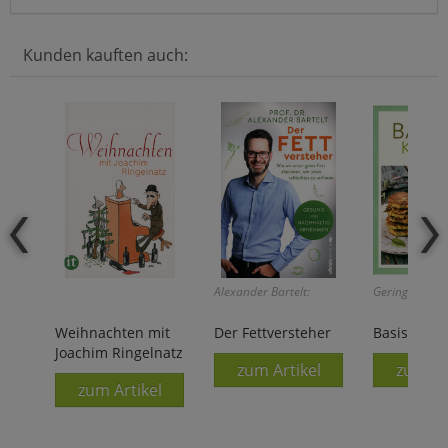
Kunden kauften auch:
Alexander Bartelt:
Geringer Rest
Weihnachten mit
Der Fettversteher
Basisch ko
Joachim Ringelnatz
zum Artikel
zum Ar
zum Artikel