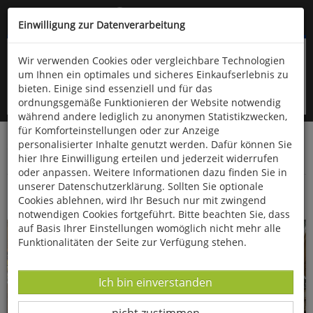
Kompletten Head der Seite überspringen
(06766) 903-200
oder (06766) 9323-960
Einwilligung zur Datenverarbeitung
Wir verwenden Cookies oder vergleichbare Technologien
um Ihnen ein optimales und sicheres Einkaufserlebnis zu
bieten. Einige sind essenziell und für das
ordnungsgemäße Funktionieren der Website notwendig
während andere lediglich zu anonymen Statistikzwecken,
für Komforteinstellungen oder zur Anzeige
personalisierter Inhalte genutzt werden. Dafür können Sie
Startseite
Bücher
Downloads
Zeitschriften
hier Ihre Einwilligung erteilen und jederzeit widerrufen
Fossilien
oder anpassen. Weitere Informationen dazu finden Sie in
unserer Datenschutzerklärung. Sollten Sie optionale
Museumsporträt:
Cookies ablehnen, wird Ihr Besuch nur mit zwingend
notwendigen Cookies fortgeführt. Bitte beachten Sie, dass
auf Basis Ihrer Einstellungen womöglich nicht mehr alle
Funktionalitäten der Seite zur Verfügung stehen.
Datenverarbeitung -
Ich bin einverstanden
Datenverarbeitung -