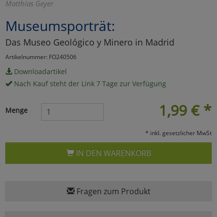
Matthias Geyer
Marketing
Museumsporträt:
Das Museo Geológico y Minero in Madrid
Umfragetools
Artikelnummer: FO240506
Downloadartikel
Cookies
Alle Akzeptieren
Nach Kauf steht der Link 7 Tage zur Verfügung
Cookies
Einstellungen speichern
1,99
€
*
Menge
zu Haupptseite Zustimmun
zurück
* inkl. gesetzlicher MwSt
IN DEN WARENKORB
Fragen zum Produkt