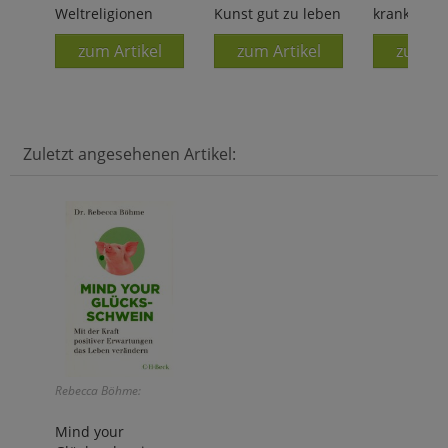
Weltreligionen
Kunst gut zu leben
krank
zum Artikel
zum Artikel
zum Ar
Zuletzt angesehenen Artikel:
Rebecca Böhme:
Mind your