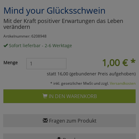
Mind your Glücksschwein
Marketing
Mit der Kraft positiver Erwartungen das Leben
verändern
Umfragetools
Artikelnummer: 6208948
Sofort lieferbar - 2-6 Werktage
Cookies
Alle Akzeptieren
1,00
€
*
Menge
Cookies
Einstellungen speichern
statt 16,00 (gebundener Preis aufgehoben)
zu Haupptseite Zustimmun
zurück
* inkl. gesetzlicher MwSt und zzgl.
Versandkosten
IN DEN WARENKORB
Fragen zum Produkt