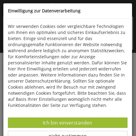
Kompletten Head der Seite überspringen
(06766) 903-200
oder (06766) 9323-960
Einwilligung zur Datenverarbeitung
Wir verwenden Cookies oder vergleichbare Technologien
um Ihnen ein optimales und sicheres Einkaufserlebnis zu
bieten. Einige sind essenziell und für das
ordnungsgemäße Funktionieren der Website notwendig
während andere lediglich zu anonymen Statistikzwecken,
für Komforteinstellungen oder zur Anzeige
personalisierter Inhalte genutzt werden. Dafür können Sie
Startseite
Bücher
Psychologie
hier Ihre Einwilligung erteilen und jederzeit widerrufen
oder anpassen. Weitere Informationen dazu finden Sie in
Mind your Glücksschwein
unserer Datenschutzerklärung. Sollten Sie optionale
Cookies ablehnen, wird Ihr Besuch nur mit zwingend
notwendigen Cookies fortgeführt. Bitte beachten Sie, dass
auf Basis Ihrer Einstellungen womöglich nicht mehr alle
Funktionalitäten der Seite zur Verfügung stehen.
Datenverarbeitung -
Ich bin einverstanden
Datenverarbeitung -