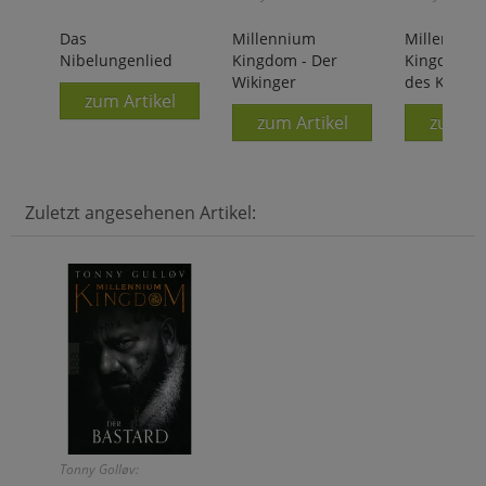
Das
Millennium
Millenniu
Nibelungenlied
Kingdom - Der
Kingdom - 
Wikinger
des Königs
zum Artikel
zum Artikel
zum Ar
Zuletzt angesehenen Artikel:
Tonny Golløv: