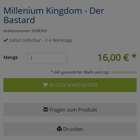
Millenium Kingdom - Der
Marketing
Bastard
Umfragetools
Artikelnummer: 6208393
Sofort lieferbar - 2-6 Werktage
Cookies
Alle Akzeptieren
16,00
€
*
Menge
Cookies
Einstellungen speichern
* inkl. gesetzlicher MwSt und zzgl.
Versandkosten
zu Haupptseite Zustimmun
zurück
IN DEN WARENKORB
Fragen zum Produkt
Drucken