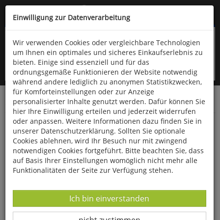
Kompletten Head der Seite überspringen
(06766) 903-200
oder (06766) 9323-960
Einwilligung zur Datenverarbeitung
Wir verwenden Cookies oder vergleichbare Technologien
um Ihnen ein optimales und sicheres Einkaufserlebnis zu
bieten. Einige sind essenziell und für das
ordnungsgemäße Funktionieren der Website notwendig
während andere lediglich zu anonymen Statistikzwecken,
für Komforteinstellungen oder zur Anzeige
personalisierter Inhalte genutzt werden. Dafür können Sie
Startseite
Bücher
Literatur
Belletristik
hier Ihre Einwilligung erteilen und jederzeit widerrufen
oder anpassen. Weitere Informationen dazu finden Sie in
Millenium Kingdom - Der Bastard
unserer Datenschutzerklärung. Sollten Sie optionale
Cookies ablehnen, wird Ihr Besuch nur mit zwingend
notwendigen Cookies fortgeführt. Bitte beachten Sie, dass
auf Basis Ihrer Einstellungen womöglich nicht mehr alle
Funktionalitäten der Seite zur Verfügung stehen.
Datenverarbeitung -
Ich bin einverstanden
Datenverarbeitung -