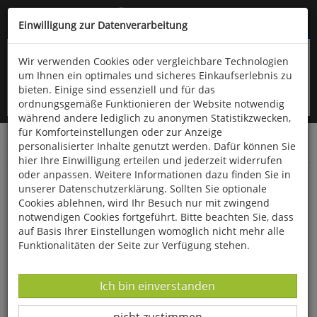
Kompletten Head der Seite überspringen
(06766) 903-200
oder (06766) 9323-960
Einwilligung zur Datenverarbeitung
Wir verwenden Cookies oder vergleichbare Technologien
um Ihnen ein optimales und sicheres Einkaufserlebnis zu
bieten. Einige sind essenziell und für das
ordnungsgemäße Funktionieren der Website notwendig
während andere lediglich zu anonymen Statistikzwecken,
für Komforteinstellungen oder zur Anzeige
personalisierter Inhalte genutzt werden. Dafür können Sie
Startseite
Bücher
Literatur
Diverses
hier Ihre Einwilligung erteilen und jederzeit widerrufen
oder anpassen. Weitere Informationen dazu finden Sie in
Man kann auch in die Höhe fallen
unserer Datenschutzerklärung. Sollten Sie optionale
Cookies ablehnen, wird Ihr Besuch nur mit zwingend
notwendigen Cookies fortgeführt. Bitte beachten Sie, dass
auf Basis Ihrer Einstellungen womöglich nicht mehr alle
Funktionalitäten der Seite zur Verfügung stehen.
Datenverarbeitung -
Ich bin einverstanden
Datenverarbeitung -