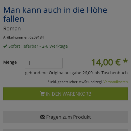
Man kann auch in die Höhe
Marketing
fallen
Umfragetools
Roman
Artikelnummer: 6209184
Sofort lieferbar - 2-6 Werktage
Cookies
Alle Akzeptieren
14,00
€
*
Cookies
Einstellungen speichern
Menge
gebundene Originalausgabe 26,00, als Taschenbuch
zu Haupptseite Zustimmun
zurück
* inkl. gesetzlicher MwSt und zzgl.
Versandkosten
IN DEN WARENKORB
Fragen zum Produkt