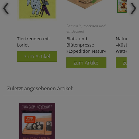
Sammeln, trocknen und
entdecken!
Tierfreuden mit
Blatt- und
Natur-Me
Loriot
Blütenpresse
»Küste, Str
»Expedition Natur«
Watt«
zum Artikel
zum Artikel
zum Ar
Zuletzt angesehenen Artikel: