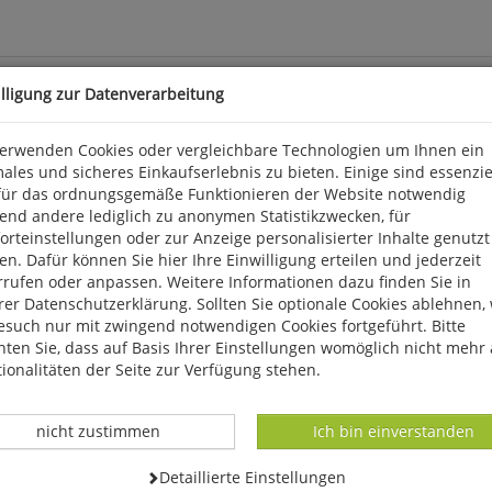
illigung zur Datenverarbeitung
verwenden Cookies oder vergleichbare Technologien um Ihnen ein
ales und sicheres Einkaufserlebnis zu bieten. Einige sind essenzie
he, wie lange vermutet wurde. So lassen sich auch viele Motive de
für das ordnungsgemäße Funktionieren der Website notwendig
lsten und typischsten Beispiele mittelalterlicher Märchenkunst. 20
end andere lediglich zu anonymen Statistikzwecken, für
rteinstellungen oder zur Anzeige personalisierter Inhalte genutzt
n. Dafür können Sie hier Ihre Einwilligung erteilen und jederzeit
rrufen oder anpassen. Weitere Informationen dazu finden Sie in
arkter Str. 28, D 81673 München, produktsicherheit@penguinra
er Datenschutzerklärung. Sollten Sie optionale Cookies ablehnen,
esuch nur mit zwingend notwendigen Cookies fortgeführt. Bitte
ten Sie, dass auf Basis Ihrer Einstellungen womöglich nicht mehr 
ionalitäten der Seite zur Verfügung stehen.
Datenverarbeitung -
Datenverarbeitung -
nicht zustimmen
Ich bin einverstanden
Datenverarbeitung -
Detaillierte Einstellungen