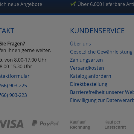
fragetools
lich neue Angebote
Über 6.000 lieferbare Art
Cookies
Cookies
Alle Akzeptieren
Einstellungen speichern
TAKT
KUNDENSERVICE
zu Haupptseite Zustimmung D
zurück
Sie Fragen?
Über uns
fen Ihnen gerne weiter.
Gesetzliche Gewährleistung
o.
von 8.00-17.00 Uhr
Zahlungsarten
8.00-15.30 Uhr
Versandkosten
taktformular
Katalog anfordern
Direktbestellung
766) 903-225
Barrierefreiheit unserer We
766) 903-223
Einwilligung zur Datenverar