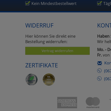
Um
Kein Mindestbestellwert
Täg
WIDERRUF
KON
Hier können Sie direkt eine
Haben 
Bestellung widerrufen:
Wir hel
Mo. - D
Vertrag widerrufen
Fr.
von 
Kon
ZERTIFIKATE
(06
(06