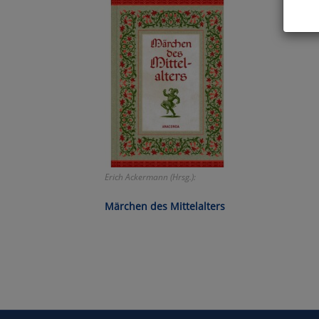
Hier 
Cook
fortg
nicht
Selbs
anpa
Ko
Erich Ackermann (Hrsg.):
Wa
Märchen des Mittelalters
Pe
Ma