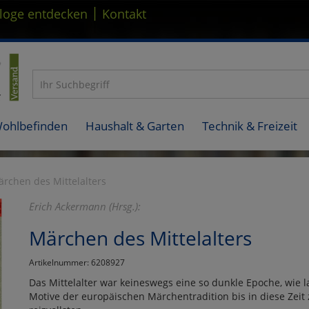
|
loge entdecken
Kontakt
Wohlbefinden
Haushalt & Garten
Technik & Freizeit
rchen des Mittelalters
Erich Ackermann (Hrsg.):
Märchen des Mittelalters
Artikelnummer: 6208927
Das Mittelalter war keineswegs eine so dunkle Epoche, wie l
Motive der europäischen Märchentradition bis in diese Zeit