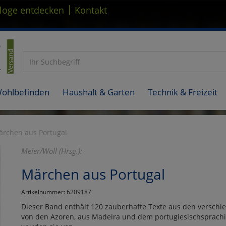
|
loge entdecken
Kontakt
Wohlbefinden
Haushalt & Garten
Technik & Freizeit
rchen aus Portugal
Meier/Woll (Hrsg.):
Märchen aus Portugal
Artikelnummer: 6209187
Dieser Band enthält 120 zauberhafte Texte aus den verschi
von den Azoren, aus Madeira und dem portugiesischsprach