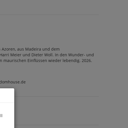
en Azoren, aus Madeira und dem
arri Meier und Dieter Woll. In den Wunder- und
 maurischen Einflüssen wieder lebendig. 2026.
ndomhouse.de
ll