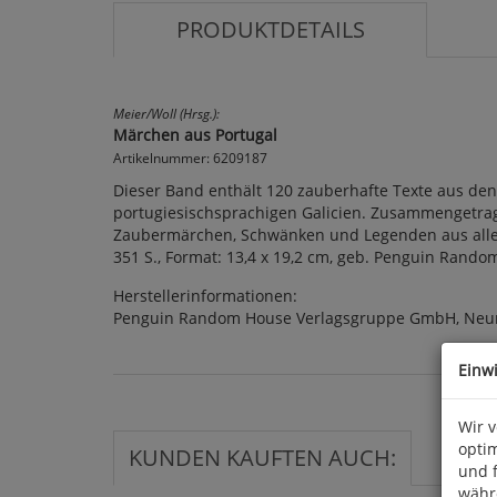
PRODUKTDETAILS
Meier/Woll (Hrsg.):
Märchen aus Portugal
Artikelnummer: 6209187
Dieser Band enthält 120 zauberhafte Texte aus de
portugiesischsprachigen Galicien. Zusammengetra
Zaubermärchen, Schwänken und Legenden aus allen 
351 S., Format: 13,4 x 19,2 cm, geb. Penguin Rando
Herstellerinformationen:
Penguin Random House Verlagsgruppe GmbH, Neum
Einw
Wir 
optim
KUNDEN KAUFTEN AUCH:
und 
währ