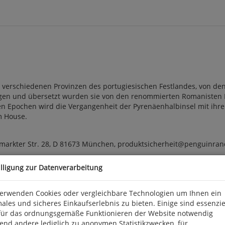
n verschiedenen Provinzen des portugiesischen Festlandes, von d
gen und übersetzt wurden sie von den renommierten Romanisten H
Epochen wird die Vergangenheit der Pyrenäenhalbinsel mit ihren
m House.
arkter Str. 28, D 81673 München, produktsicherheit@penguinra
illigung zur Datenverarbeitung
verwenden Cookies oder vergleichbare Technologien um Ihnen ein
ales und sicheres Einkaufserlebnis zu bieten. Einige sind essenzie
für das ordnungsgemäße Funktionieren der Website notwendig
end andere lediglich zu anonymen Statistikzwecken, für