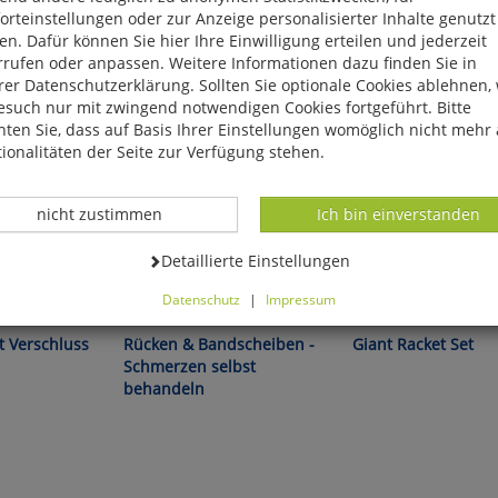
rteinstellungen oder zur Anzeige personalisierter Inhalte genutzt
n. Dafür können Sie hier Ihre Einwilligung erteilen und jederzeit
rrufen oder anpassen. Weitere Informationen dazu finden Sie in
er Datenschutzerklärung. Sollten Sie optionale Cookies ablehnen,
esuch nur mit zwingend notwendigen Cookies fortgeführt. Bitte
ten Sie, dass auf Basis Ihrer Einstellungen womöglich nicht mehr 
ionalitäten der Seite zur Verfügung stehen.
Datenverarbeitung -
Datenverarbeitung -
nicht zustimmen
Ich bin einverstanden
Datenverarbeitung -
Detaillierte Einstellungen
 aller Art!
Liebscher-Bracht/Bracht:
Federball und Tennis in 
Datenschutz
|
Impressum
können Sie alle optionalen Cookies einstellen. Sollten Sie optionale
ies ablehnen, wird Ihr Besuch nur mit zwingend notwendigen Cook
 Verschluss
Rücken & Bandscheiben -
Giant Racket Set
eführt. Bitte beachten Sie, dass auf Basis Ihrer Einstellungen womö
Schmerzen selbst
 mehr alle Funktionalitäten der Seite zur Verfügung stehen.
behandeln
tverständlich können Sie die Einstellungen jederzeit widerrufen o
ssen.