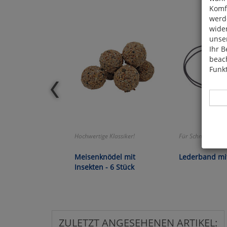
Komfo
werde
wide
unser
Ihr B
beach
Funkt
Hochwertige Klassiker!
Für Schmuckstücke
Hier 
Cook
Meisenknödel mit
Lederband mit
fortg
Insekten - 6 Stück
nicht
Selbs
anpa
ZULETZT ANGESEHENEN ARTIKEL: