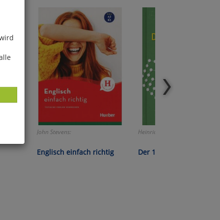
 wird
alle
einem!
John Stevens:
Heinrich Hemme:
ies
Englisch einfach richtig
Der 12-beinige Esel
glich
der