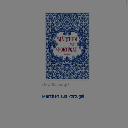
Ko
Wa
Pe
Ma
Um
Meier/Woll (Hrsg.):
Märchen aus Portugal