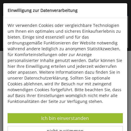
Kompletten Head der Seite überspringen
(06766) 903-200
oder (06766) 9323-960
Einwilligung zur Datenverarbeitung
Wir verwenden Cookies oder vergleichbare Technologien
um Ihnen ein optimales und sicheres Einkaufserlebnis zu
bieten. Einige sind essenziell und für das
ordnungsgemäße Funktionieren der Website notwendig
während andere lediglich zu anonymen Statistikzwecken,
für Komforteinstellungen oder zur Anzeige
personalisierter Inhalte genutzt werden. Dafür können Sie
Startseite
Bücher
Literatur
Diverses
hier Ihre Einwilligung erteilen und jederzeit widerrufen
oder anpassen. Weitere Informationen dazu finden Sie in
Märchen aus Frankreich
unserer Datenschutzerklärung. Sollten Sie optionale
Cookies ablehnen, wird Ihr Besuch nur mit zwingend
notwendigen Cookies fortgeführt. Bitte beachten Sie, dass
auf Basis Ihrer Einstellungen womöglich nicht mehr alle
Funktionalitäten der Seite zur Verfügung stehen.
Datenverarbeitung -
Ich bin einverstanden
Datenverarbeitung -