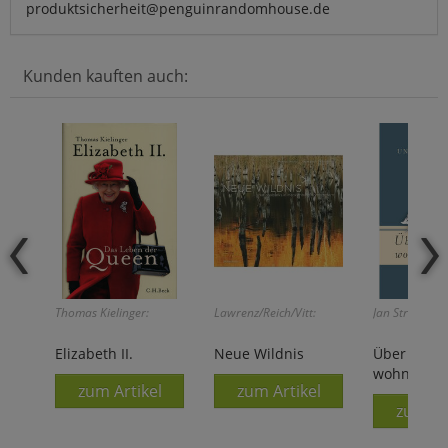
produktsicherheit@penguinrandomhouse.de
Kunden kauften auch:
Thomas Kielinger:
Lawrenz/Reich/Vitt:
Jan Strümpel (
Elizabeth II.
Neue Wildnis
Über den 
wohnt das 
zum Artikel
zum Artikel
zum Ar