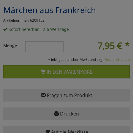
Märchen aus Frankreich
Marketing
Artikelnummer: 6209152
Umfragetools
Sofort lieferbar - 2-6 Werktage
7,95
€
*
Menge
Cookies
Alle Akzeptieren
* inkl. gesetzlicher MwSt und zzgl.
Versandkosten
Cookies
Einstellungen speichern
IN DEN WARENKORB
zu Haupptseite Zustimmun
zurück
Fragen zum Produkt
Drucken
Auf die Merkliste