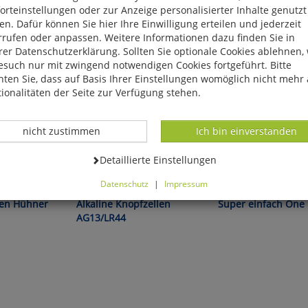
rteinstellungen oder zur Anzeige personalisierter Inhalte genutzt
n. Dafür können Sie hier Ihre Einwilligung erteilen und jederzeit
rrufen oder anpassen. Weitere Informationen dazu finden Sie in
er Datenschutzerklärung. Sollten Sie optionale Cookies ablehnen,
esuch nur mit zwingend notwendigen Cookies fortgeführt. Bitte
ten Sie, dass auf Basis Ihrer Einstellungen womöglich nicht mehr 
ionalitäten der Seite zur Verfügung stehen.
Datenverarbeitung -
Datenverarbeitung -
nicht zustimmen
Ich bin einverstanden
Datenverarbeitung -
Detaillierte Einstellungen
fang auf jedem
Sollten immer zur Hand sein!
Datenschutz
|
Impressum
können Sie alle optionalen Cookies einstellen. Sollten Sie optionale
ten Hühner
Alkaline Knopfzellen
Super einfach One 
ies ablehnen, wird Ihr Besuch nur mit zwingend notwendigen Cook
AG13/LR44
eführt. Bitte beachten Sie, dass auf Basis Ihrer Einstellungen womö
 mehr alle Funktionalitäten der Seite zur Verfügung stehen.
tverständlich können Sie die Einstellungen jederzeit widerrufen o
ssen.