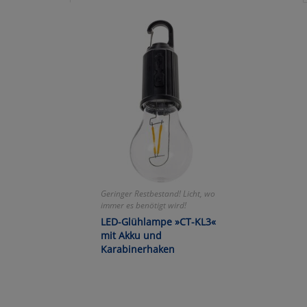
Ko
Wa
Pe
Ma
Um
Geringer Restbestand! Licht, wo
immer es benötigt wird!
LED-Glühlampe »CT-KL3«
mit Akku und
Karabinerhaken