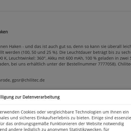
aken
en Haken - und das ist auch gut so, denn so kann sie überall lei
lt werden (100, 50 und 25 %). Die Leuchtdauer beträgt bis zu sec
0 K, Leuchtwinkel: 360°, Akku mit 600 mAh, 100 % geladen in zwei S
aden, bei uns erhältlich unter der Bestellnummer 7777058). Chilite
rode, gpsr@chilitec.de
illigung zur Datenverarbeitung
verwenden Cookies oder vergleichbare Technologien um Ihnen ein
ales und sicheres Einkaufserlebnis zu bieten. Einige sind essenzie
für das ordnungsgemäße Funktionieren der Website notwendig
end andere lediglich zu anonymen Statistikzwecken, für