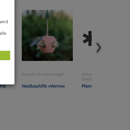
 wird
alle
Gutes für Ihre Gartenvögel!
Verhindert Kratzer und schont
Oberflächen!
Pot
Nestbauhilfe »Vierno«
Pfannenschutz-Set »Coo
ies
glich
der