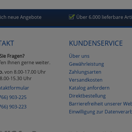
lich neue Angebote
Über 6.000 lieferbare Art
TAKT
KUNDENSERVICE
Sie Fragen?
Über uns
fen Ihnen gerne weiter.
Gewährleistung
o.
von 8.00-17.00 Uhr
Zahlungsarten
8.00-15.30 Uhr
Versandkosten
taktformular
Katalog anfordern
Direktbestellung
766) 903-225
Barrierefreiheit unserer We
766) 903-223
Einwilligung zur Datenverar