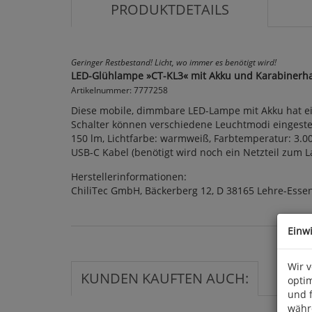
PRODUKTDETAILS
Geringer Restbestand! Licht, wo immer es benötigt wird!
LED-Glühlampe »CT-KL3« mit Akku und Karabinerh
Artikelnummer: 7777258
Diese mobile, dimmbare LED-Lampe mit Akku hat ein
Schalter können verschiedene Leuchtmodi eingestel
150 lm, Lichtfarbe: warmweiß, Farbtemperatur: 3.00
USB-C Kabel (benötigt wird noch ein Netzteil zum L
Herstellerinformationen:
ChiliTec GmbH, Bäckerberg 12, D 38165 Lehre-Essen
Einw
Wir 
KUNDEN KAUFTEN AUCH:
optim
und 
währ