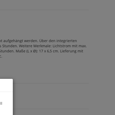
cht aufgehängt werden. Über den integrierten
hs Stunden. Weitere Merkmale: Lichtstrom mit max.
tunden. Maße (L x Ø): 17 x 6,5 cm. Lieferung mit
c.
ll