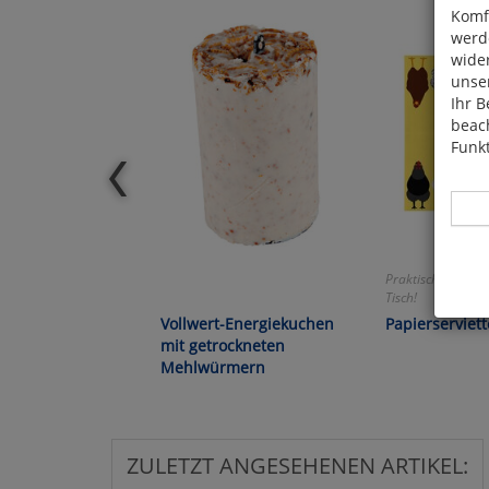
Komfo
werde
wide
unser
Ihr B
beach
Funkt
Praktischer Blick
Tisch!
Hier 
Vollwert-Energiekuchen
Papierserviet
Cook
mit getrockneten
fortg
Mehlwürmern
nicht
Selbs
anpa
ZULETZT ANGESEHENEN ARTIKEL: