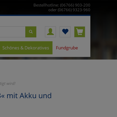
Bestellhotline: (06766) 903-200
oder (06766) 9323-960
Schönes & Dekoratives
Fundgrube
igt wird!
« mit Akku und