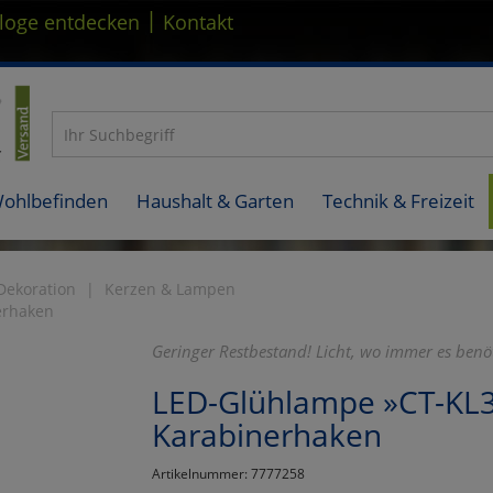
|
loge entdecken
Kontakt
Wohlbefinden
Haushalt & Garten
Technik & Freizeit
ekoration
Kerzen & Lampen
erhaken
Geringer Restbestand! Licht, wo immer es benöt
LED-Glühlampe »CT-KL3
Karabinerhaken
Artikelnummer: 7777258