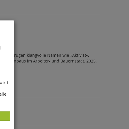
ll
 Sie trugen klangvolle Namen wie »Aktivist«,
Traktorenbaus im Arbeiter- und Bauernstaat. 2025.
e
 wird
alle