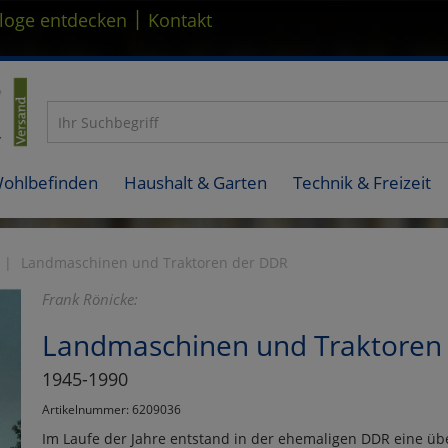
|
loge entdecken
Kontakt
Wohlbefinden
Haushalt & Garten
Technik & Freizeit
Landmaschinen und Traktoren der DDR
Frank Rönicke:
Landmaschinen und Traktoren
1945-1990
Artikelnummer: 6209036
Im Laufe der Jahre entstand in der ehemaligen DDR eine ü