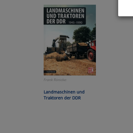
Hier 
Cook
fortg
nicht
Selbs
anpa
Ko
Frank Rönicke:
Wa
Landmaschinen und
Pe
Traktoren der DDR
Ma