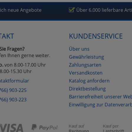
fragetools
lich neue Angebote
Über 6.000 lieferbare Art
Cookies
Cookies
Alle Akzeptieren
Einstellungen speichern
TAKT
KUNDENSERVICE
zu Haupptseite Zustimmung D
zurück
Sie Fragen?
Über uns
fen Ihnen gerne weiter.
Gewährleistung
o.
von 8.00-17.00 Uhr
Zahlungsarten
8.00-15.30 Uhr
Versandkosten
taktformular
Katalog anfordern
Direktbestellung
766) 903-225
Barrierefreiheit unserer We
766) 903-223
Einwilligung zur Datenverar