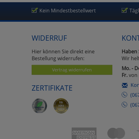
Um
Kein Mindestbestellwert
Täg
WIDERRUF
KON
Hier können Sie direkt eine
Haben 
Bestellung widerrufen:
Wir hel
Mo. - D
Vertrag widerrufen
Fr.
von 
Kon
ZERTIFIKATE
(06
(06