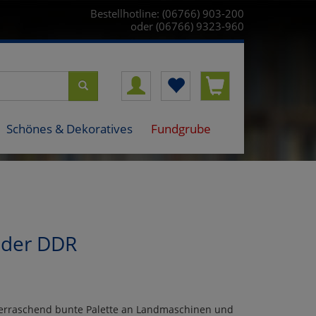
Bestellhotline: (06766) 903-200
oder (06766) 9323-960
Schönes & Dekoratives
Fundgrube
 der DDR
berraschend bunte Palette an Landmaschinen und