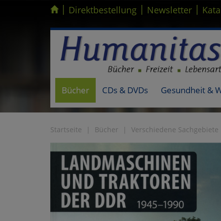
|
|
|
Kompletten Head der Seite überspringen
Direktbestellung
Newsletter
Kata
Bücher
CDs & DVDs
Gesundheit & 
Startseite
Bücher
Verschiedene Sachgebiete