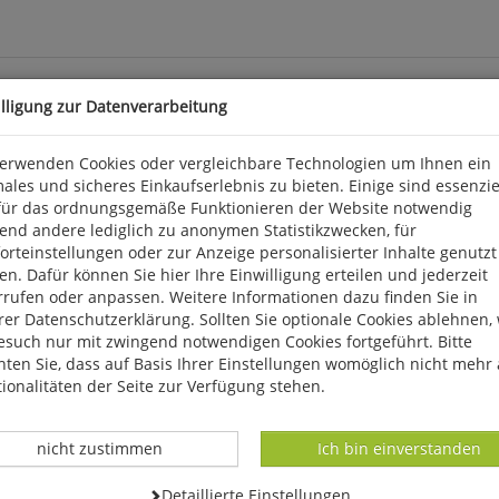
illigung zur Datenverarbeitung
verwenden Cookies oder vergleichbare Technologien um Ihnen ein
ales und sicheres Einkaufserlebnis zu bieten. Einige sind essenzie
für das ordnungsgemäße Funktionieren der Website notwendig
 eine überraschend bunte Palette an Landmaschinen und Traktoren.
end andere lediglich zu anonymen Statistikzwecken, für
ert in diesem opulenten Bild- und Textband an die große Zeit des 
rteinstellungen oder zur Anzeige personalisierter Inhalte genutzt
8,7 cm, geb. Motorbuch.
n. Dafür können Sie hier Ihre Einwilligung erteilen und jederzeit
rrufen oder anpassen. Weitere Informationen dazu finden Sie in
 KG, Hauptstätter Str. 149, D 70178 Stuttgart, verlag@motorbuch.d
er Datenschutzerklärung. Sollten Sie optionale Cookies ablehnen,
esuch nur mit zwingend notwendigen Cookies fortgeführt. Bitte
ten Sie, dass auf Basis Ihrer Einstellungen womöglich nicht mehr 
ionalitäten der Seite zur Verfügung stehen.
Datenverarbeitung -
Datenverarbeitung -
nicht zustimmen
Ich bin einverstanden
Datenverarbeitung -
Detaillierte Einstellungen