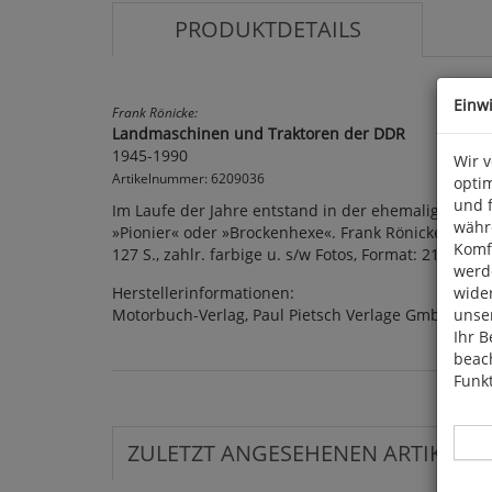
PRODUKTDETAILS
Einw
Frank Rönicke:
Landmaschinen und Traktoren der DDR
1945-1990
Wir 
Artikelnummer: 6209036
optim
und 
Im Laufe der Jahre entstand in der ehemaligen DDR
währ
»Pionier« oder »Brockenhexe«. Frank Rönicke erinn
Komfo
127 S., zahlr. farbige u. s/w Fotos, Format: 21,5 x 2
werde
Herstellerinformationen:
wide
Motorbuch-Verlag, Paul Pietsch Verlage GmbH & Co.
unser
Ihr B
beach
Funkt
ZULETZT ANGESEHENEN ARTIKEL: