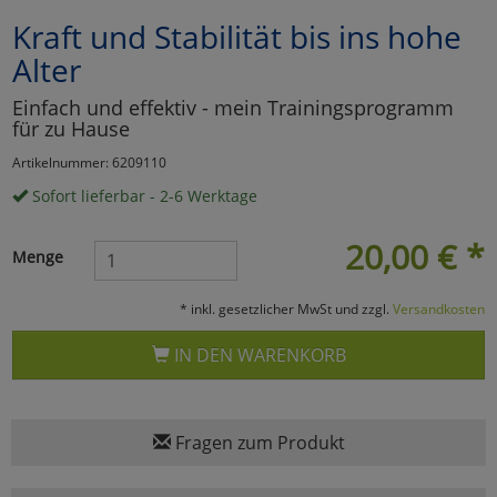
Kraft und Stabilität bis ins hohe
Marketing
Alter
Umfragetools
Einfach und effektiv - mein Trainingsprogramm
für zu Hause
Artikelnummer: 6209110
Cookies
Alle Akzeptieren
Sofort lieferbar - 2-6 Werktage
Cookies
Einstellungen speichern
20,00
€
*
Menge
zu Haupptseite Zustimmun
zurück
* inkl. gesetzlicher MwSt und zzgl.
Versandkosten
IN DEN WARENKORB
Fragen zum Produkt