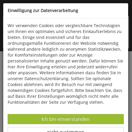
Kompletten Head der Seite überspringen
(06766) 903-200
oder (06766) 9323-960
Einwilligung zur Datenverarbeitung
Wir verwenden Cookies oder vergleichbare Technologien
um Ihnen ein optimales und sicheres Einkaufserlebnis zu
bieten. Einige sind essenziell und für das
ordnungsgemäße Funktionieren der Website notwendig
während andere lediglich zu anonymen Statistikzwecken,
für Komforteinstellungen oder zur Anzeige
personalisierter Inhalte genutzt werden. Dafür können Sie
Startseite
Bücher
Gesundheit
hier Ihre Einwilligung erteilen und jederzeit widerrufen
oder anpassen. Weitere Informationen dazu finden Sie in
Kraft und Stabilität bis ins hohe Alter
unserer Datenschutzerklärung. Sollten Sie optionale
Cookies ablehnen, wird Ihr Besuch nur mit zwingend
notwendigen Cookies fortgeführt. Bitte beachten Sie, dass
auf Basis Ihrer Einstellungen womöglich nicht mehr alle
Funktionalitäten der Seite zur Verfügung stehen.
Datenverarbeitung -
Ich bin einverstanden
Datenverarbeitung -