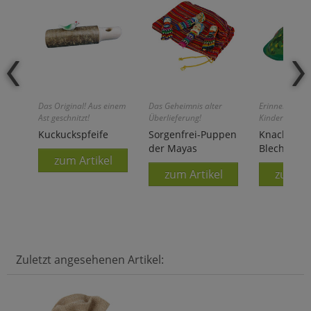
Das Original! Aus einem
Das Geheimnis alter
Erinnerung a
Ast geschnitzt!
Überlieferung!
Kindertage!
Kuckuckspfeife
Sorgenfrei-Puppen
Knackfrosc
der Mayas
Blech
zum Artikel
zum Artikel
zum Ar
Zuletzt angesehenen Artikel: