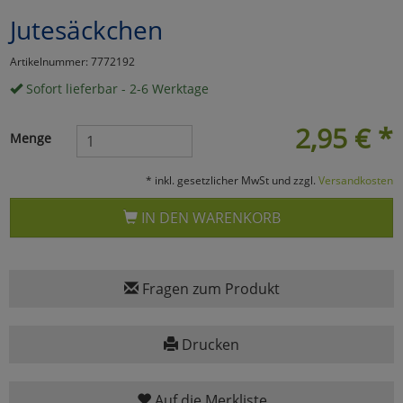
Jutesäckchen
Marketing
Artikelnummer: 7772192
Umfragetools
Sofort lieferbar - 2-6 Werktage
2,95
€
*
Menge
Cookies
Alle Akzeptieren
* inkl. gesetzlicher MwSt und zzgl.
Versandkosten
Cookies
Einstellungen speichern
IN DEN WARENKORB
zu Haupptseite Zustimmun
zurück
Fragen zum Produkt
Drucken
Auf die Merkliste