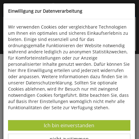
Kompletten Head der Seite überspringen
(06766) 903-200
oder (06766) 9323-960
Einwilligung zur Datenverarbeitung
Wir verwenden Cookies oder vergleichbare Technologien
um Ihnen ein optimales und sicheres Einkaufserlebnis zu
bieten. Einige sind essenziell und für das
ordnungsgemäße Funktionieren der Website notwendig
während andere lediglich zu anonymen Statistikzwecken,
für Komforteinstellungen oder zur Anzeige
personalisierter Inhalte genutzt werden. Dafür können Sie
Startseite
Advent & Weihnachten
hier Ihre Einwilligung erteilen und jederzeit widerrufen
oder anpassen. Weitere Informationen dazu finden Sie in
Jutesäckchen
unserer Datenschutzerklärung. Sollten Sie optionale
Cookies ablehnen, wird Ihr Besuch nur mit zwingend
notwendigen Cookies fortgeführt. Bitte beachten Sie, dass
auf Basis Ihrer Einstellungen womöglich nicht mehr alle
Funktionalitäten der Seite zur Verfügung stehen.
Datenverarbeitung -
Ich bin einverstanden
Datenverarbeitung -