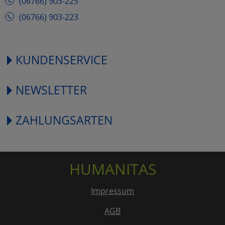
(06766) 903-225
(06766) 903-223
KUNDENSERVICE
NEWSLETTER
ZAHLUNGSARTEN
HUMANITAS
Impressum
AGB