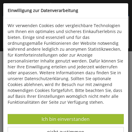
Kompletten Head der Seite überspringen
(06766) 903-200
oder (06766) 9323-960
Einwilligung zur Datenverarbeitung
Wir verwenden Cookies oder vergleichbare Technologien
um Ihnen ein optimales und sicheres Einkaufserlebnis zu
bieten. Einige sind essenziell und für das
ordnungsgemäße Funktionieren der Website notwendig
während andere lediglich zu anonymen Statistikzwecken,
für Komforteinstellungen oder zur Anzeige
personalisierter Inhalte genutzt werden. Dafür können Sie
Startseite
Bücher
Geschichte
Zeitgeschichte
hier Ihre Einwilligung erteilen und jederzeit widerrufen
oder anpassen. Weitere Informationen dazu finden Sie in
In der Hölle tanzen
unserer Datenschutzerklärung. Sollten Sie optionale
Cookies ablehnen, wird Ihr Besuch nur mit zwingend
notwendigen Cookies fortgeführt. Bitte beachten Sie, dass
auf Basis Ihrer Einstellungen womöglich nicht mehr alle
Funktionalitäten der Seite zur Verfügung stehen.
Datenverarbeitung -
Ich bin einverstanden
Datenverarbeitung -