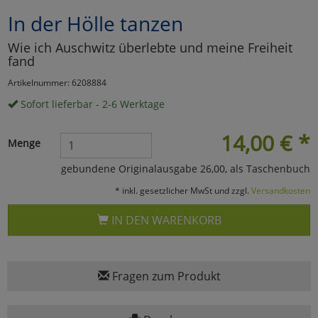
In der Hölle tanzen
Marketing
Wie ich Auschwitz überlebte und meine Freiheit
fand
Umfragetools
Artikelnummer: 6208884
Sofort lieferbar - 2-6 Werktage
Cookies
Alle Akzeptieren
14,00
€
*
Menge
Cookies
Einstellungen speichern
gebundene Originalausgabe 26,00, als Taschenbuch
zu Haupptseite Zustimmun
zurück
* inkl. gesetzlicher MwSt und zzgl.
Versandkosten
IN DEN WARENKORB
Fragen zum Produkt