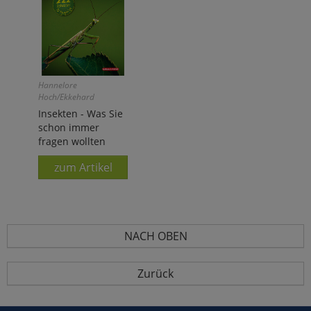
Hannelore
Hoch/Ekkehard
Wachmann
Insekten - Was Sie
schon immer
fragen wollten
zum Artikel
NACH OBEN
Zurück