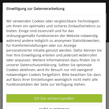
Kompletten Head der Seite überspringen
(06766) 903-200
oder (06766) 9323-960
Einwilligung zur Datenverarbeitung
Wir verwenden Cookies oder vergleichbare Technologien
um Ihnen ein optimales und sicheres Einkaufserlebnis zu
bieten. Einige sind essenziell und für das
ordnungsgemäße Funktionieren der Website notwendig
während andere lediglich zu anonymen Statistikzwecken,
für Komforteinstellungen oder zur Anzeige
personalisierter Inhalte genutzt werden. Dafür können Sie
Startseite
Bücher
Quelle & Meyer Verlag
Fauna
hier Ihre Einwilligung erteilen und jederzeit widerrufen
Insekten & andere Wirbellose
oder anpassen. Weitere Informationen dazu finden Sie in
unserer Datenschutzerklärung. Sollten Sie optionale
Insekten - Was Sie schon immer fragen
Cookies ablehnen, wird Ihr Besuch nur mit zwingend
wollten
notwendigen Cookies fortgeführt. Bitte beachten Sie, dass
auf Basis Ihrer Einstellungen womöglich nicht mehr alle
Funktionalitäten der Seite zur Verfügung stehen.
Datenverarbeitung -
Ich bin einverstanden
Datenverarbeitung -