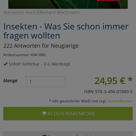
Marketing
Hannelore Hoch/Ekkehard Wachmann
Insekten - Was Sie schon immer
Umfragetools
fragen wollten
222 Antworten für Neugierige
Cookies
Alle Akzeptieren
Artikelnummer: 4941880
Cookies
Einstellungen speichern
Sofort lieferbar - 2-6 Werktage
zu Haupptseite Zustimmun
zurück
24,95
€
*
Menge
ISBN 978-3-494-01880-5
* inkl. gesetzlicher MwSt und zzgl.
Versandkosten
IN DEN WARENKORB