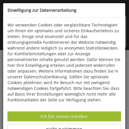
Kompletten Head der Seite überspringen
(06766) 903-200
oder (06766) 9323-960
Einwilligung zur Datenverarbeitung
Wir verwenden Cookies oder vergleichbare Technologien
um Ihnen ein optimales und sicheres Einkaufserlebnis zu
bieten. Einige sind essenziell und für das
ordnungsgemäße Funktionieren der Website notwendig
während andere lediglich zu anonymen Statistikzwecken,
für Komforteinstellungen oder zur Anzeige
personalisierter Inhalte genutzt werden. Dafür können Sie
Startseite
Bücher
Literatur
Belletristik
hier Ihre Einwilligung erteilen und jederzeit widerrufen
oder anpassen. Weitere Informationen dazu finden Sie in
Haribo - So schmeckt das Glück
unserer Datenschutzerklärung. Sollten Sie optionale
Cookies ablehnen, wird Ihr Besuch nur mit zwingend
notwendigen Cookies fortgeführt. Bitte beachten Sie, dass
auf Basis Ihrer Einstellungen womöglich nicht mehr alle
Funktionalitäten der Seite zur Verfügung stehen.
Datenverarbeitung -
Ich bin einverstanden
Datenverarbeitung -