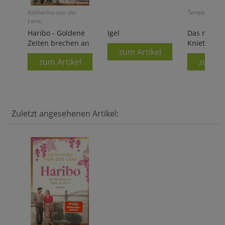
Katharina von der
Tempelhof/Gn
Lane:
Haribo - Goldene
Igel
Das neue
Zeiten brechen an
Knietraini
zum Artikel
zum Artikel
zum Ar
Zuletzt angesehenen Artikel: