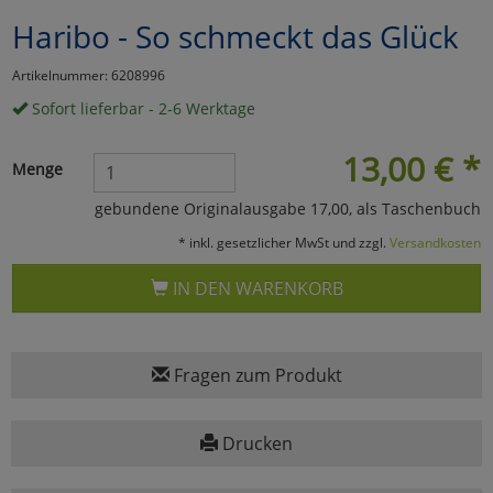
Haribo - So schmeckt das Glück
Marketing
Artikelnummer: 6208996
Umfragetools
Sofort lieferbar - 2-6 Werktage
13,00
€
*
Menge
Cookies
Alle Akzeptieren
gebundene Originalausgabe 17,00, als Taschenbuch
Cookies
Einstellungen speichern
* inkl. gesetzlicher MwSt und zzgl.
Versandkosten
zu Haupptseite Zustimmun
zurück
IN DEN WARENKORB
Fragen zum Produkt
Drucken