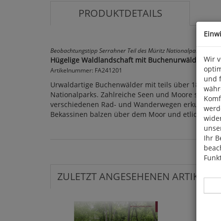
PRODUKTDETAILS
Einw
Beobachtungstipp Serrahner Teil des Müritz Nationalparks in 
Wir 
Hügelige Waldlandschaft mit Buchenurwäldern
optim
Artikelnummer: FA241201
und 
Urwaldartige Buchenwälder mit teils über 180-jähr
währ
Nationalparks. Zahlreiche Seen und Moore sind mosa
Komfo
verschiedenen Rad- und Wanderwegen erkunden. Bes
werde
Bekassinen balzen über dem Moor und etliche balz
wide
unser
Ihr B
beach
Funkt
ZULETZT ANGESEHENEN ARTIKEL: