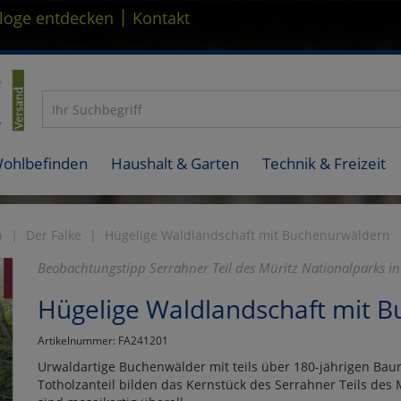
|
loge entdecken
Kontakt
Wohlbefinden
Haushalt & Garten
Technik & Freizeit
n
Der Falke
Hügelige Waldlandschaft mit Buchenurwäldern
Beobachtungstipp Serrahner Teil des Müritz Nationalparks
Hügelige Waldlandschaft mit 
Artikelnummer: FA241201
Urwaldartige Buchenwälder mit teils über 180-jährigen Ba
Totholzanteil bilden das Kernstück des Serrahner Teils des