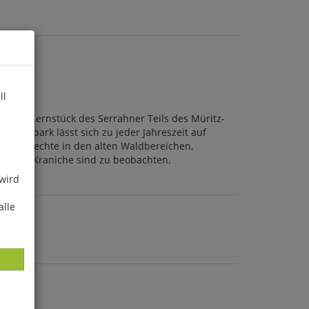
ll
n das Kernstück des Serrahner Teils des Müritz-
tionalpark lässt sich zu jeder Jahreszeit auf
die Spechte in den alten Waldbereichen,
chende Kraniche sind zu beobachten.
 wird
alle