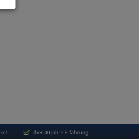
ies
glich
der
ikel
Über 40 Jahre Erfahrung