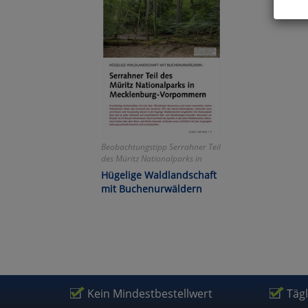
Hier 
Cook
fortg
nicht
Selbs
anpa
Ko
Beobachtungstipp Serrahner Teil
des Müritz Nationalparks in
Mecklenburg-Vorpommern
Hügelige Waldlandschaft
Wa
mit Buchenurwäldern
Pe
Ma
Kein Mindestbestellwert
Täg
Um