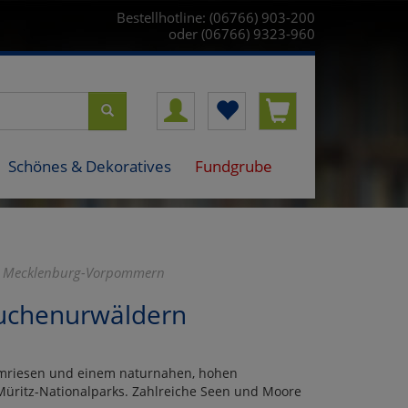
Bestellhotline: (06766) 903-200
oder (06766) 9323-960
Schönes & Dekoratives
Fundgrube
 in Mecklenburg-Vorpommern
Buchenurwäldern
umriesen und einem naturnahen, hohen
 Müritz-Nationalparks. Zahlreiche Seen und Moore