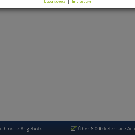
Datenschutz
|
Impressum
können Sie alle optionalen Cookies einstellen. Sollten Sie optionale
ies ablehnen, wird Ihr Besuch nur mit zwingend notwendigen Cook
eführt. Bitte beachten Sie, dass auf Basis Ihrer Einstellungen womö
 mehr alle Funktionalitäten der Seite zur Verfügung stehen.
tverständlich können Sie die Einstellungen jederzeit widerrufen o
ssen.
mfortfunktionen
renkorb für nächsten Besuch speichern
rsönliche Begrüßung
rketing
lich neue Angebote
Über 6.000 lieferbare Art
fragetools