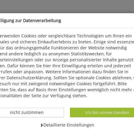
illigung zur Datenverarbeitung
Mecklenburg-Vorpommern
verwenden Cookies oder vergleichbare Technologien um Ihnen ein
ales und sicheres Einkaufserlebnis zu bieten. Einige sind essenzie
für das ordnungsgemäße Funktionieren der Website notwendig
igen Baumriesen und einem naturnahen, hohen Totholzanteil bilde
end andere lediglich zu anonymen Statistikzwecken, für
ikartig überall in die hügelige Waldlandschaft eingebettet. Der Na
rteinstellungen oder zur Anzeige personalisierter Inhalte genutzt
onders zur Brutzeit ist ein Besuch lohnenswert: Dann trommeln 
n. Dafür können Sie hier Ihre Einwilligung erteilen und jederzeit
ende, brütende sowie schließlich mit den Jungvögeln nahrungssu
rrufen oder anpassen. Weitere Informationen dazu finden Sie in
er Datenschutzerklärung. Sollten Sie optionale Cookies ablehnen,
esuch nur mit zwingend notwendigen Cookies fortgeführt. Bitte
ten Sie, dass auf Basis Ihrer Einstellungen womöglich nicht mehr 
ionalitäten der Seite zur Verfügung stehen.
Datenverarbeitung -
Datenverarbeitung -
nicht zustimmen
Ich bin einverstanden
Datenverarbeitung -
Detaillierte Einstellungen