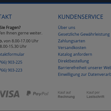
TAKT
KUNDENSERVICE
Cookies
Cookies
Alle Akzeptieren
Einstellungen speichern
zu Haupptseite Zustimmung D
zurück
Sie Fragen?
Über uns
fen Ihnen gerne weiter.
Gesetzliche Gewährleistung
o.
von 8.00-17.00 Uhr
Zahlungsarten
8.00-15.30 Uhr
Versandkosten
taktformular
Katalog anfordern
Direktbestellung
766) 903-225
Barrierefreiheit unserer We
766) 903-223
Einwilligung zur Datenverar