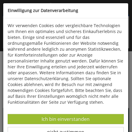
Kompletten Head der Seite überspringen
(06766) 903-200
oder (06766) 9323-960
Einwilligung zur Datenverarbeitung
Wir verwenden Cookies oder vergleichbare Technologien
um Ihnen ein optimales und sicheres Einkaufserlebnis zu
bieten. Einige sind essenziell und für das
ordnungsgemäße Funktionieren der Website notwendig
während andere lediglich zu anonymen Statistikzwecken,
für Komforteinstellungen oder zur Anzeige
personalisierter Inhalte genutzt werden. Dafür können Sie
Startseite
CDs & DVDs
Hörbücher
hier Ihre Einwilligung erteilen und jederzeit widerrufen
oder anpassen. Weitere Informationen dazu finden Sie in
Peterchens Mondfahrt
unserer Datenschutzerklärung. Sollten Sie optionale
Cookies ablehnen, wird Ihr Besuch nur mit zwingend
notwendigen Cookies fortgeführt. Bitte beachten Sie, dass
auf Basis Ihrer Einstellungen womöglich nicht mehr alle
Funktionalitäten der Seite zur Verfügung stehen.
Datenverarbeitung -
Ich bin einverstanden
Datenverarbeitung -