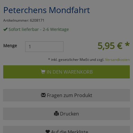
Peterchens Mondfahrt
Marketing
Artikelnummer: 6208171
Umfragetools
Sofort lieferbar - 2-6 Werktage
5,95
€
*
Menge
Cookies
Alle Akzeptieren
* inkl. gesetzlicher MwSt und zzgl.
Versandkosten
Cookies
Einstellungen speichern
IN DEN WARENKORB
zu Haupptseite Zustimmun
zurück
Fragen zum Produkt
Drucken
Auf die Merkliste