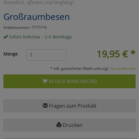
Gründlich, effizient und langlebig!
Marketing
Großraumbesen
Artikelnummer: 7777119
Umfragetools
Sofort lieferbar - 2-6 Werktage
19,95
€
*
Cookies
Alle Akzeptieren
Menge
Cookies
Einstellungen speichern
* inkl. gesetzlicher MwSt und zzgl.
Versandkosten
zu Haupptseite Zustimmun
zurück
IN DEN WARENKORB
Fragen zum Produkt
Drucken