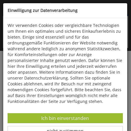
Kompletten Head der Seite überspringen
(06766) 903-200
oder (06766) 9323-960
Einwilligung zur Datenverarbeitung
Wir verwenden Cookies oder vergleichbare Technologien
um Ihnen ein optimales und sicheres Einkaufserlebnis zu
bieten. Einige sind essenziell und für das
ordnungsgemäße Funktionieren der Website notwendig
während andere lediglich zu anonymen Statistikzwecken,
für Komforteinstellungen oder zur Anzeige
personalisierter Inhalte genutzt werden. Dafür können Sie
Startseite
Haushalt & Garten
Küche & Haushalt
hier Ihre Einwilligung erteilen und jederzeit widerrufen
Besen, Bürsten & Putzmittel
oder anpassen. Weitere Informationen dazu finden Sie in
unserer Datenschutzerklärung. Sollten Sie optionale
Großraumbesen
Cookies ablehnen, wird Ihr Besuch nur mit zwingend
notwendigen Cookies fortgeführt. Bitte beachten Sie, dass
auf Basis Ihrer Einstellungen womöglich nicht mehr alle
Funktionalitäten der Seite zur Verfügung stehen.
Datenverarbeitung -
Ich bin einverstanden
Datenverarbeitung -