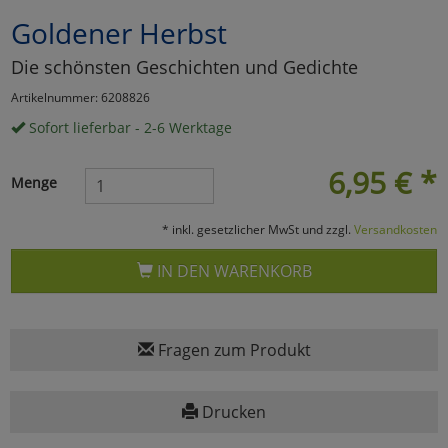
Goldener Herbst
Marketing
Die schönsten Geschichten und Gedichte
Umfragetools
Artikelnummer: 6208826
Sofort lieferbar - 2-6 Werktage
Cookies
Alle Akzeptieren
6,95
€
*
Menge
Cookies
Einstellungen speichern
* inkl. gesetzlicher MwSt und zzgl.
Versandkosten
zu Haupptseite Zustimmun
zurück
IN DEN WARENKORB
Fragen zum Produkt
Drucken