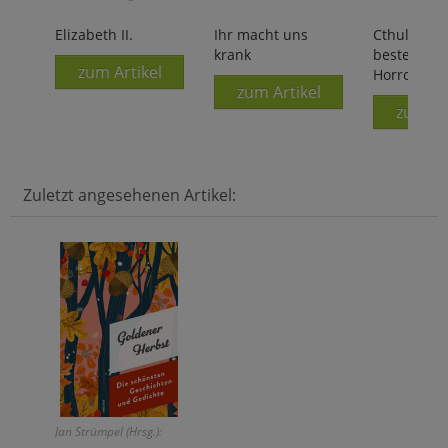
Elizabeth II.
Ihr macht uns
Cthulhus R
krank
besten
zum Artikel
Horrorgesc
zum Artikel
zum Ar
Zuletzt angesehenen Artikel:
Jan Strümpel (Hrsg.):