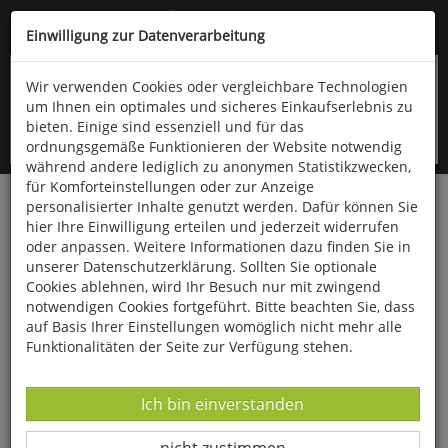
Kompletten Head der Seite überspringen
(06766) 903-200
oder (06766) 9323-960
Einwilligung zur Datenverarbeitung
Wir verwenden Cookies oder vergleichbare Technologien
um Ihnen ein optimales und sicheres Einkaufserlebnis zu
bieten. Einige sind essenziell und für das
ordnungsgemäße Funktionieren der Website notwendig
während andere lediglich zu anonymen Statistikzwecken,
für Komforteinstellungen oder zur Anzeige
personalisierter Inhalte genutzt werden. Dafür können Sie
Startseite
Bücher
Literatur
Diverses
hier Ihre Einwilligung erteilen und jederzeit widerrufen
oder anpassen. Weitere Informationen dazu finden Sie in
Goldener Herbst
unserer Datenschutzerklärung. Sollten Sie optionale
Cookies ablehnen, wird Ihr Besuch nur mit zwingend
notwendigen Cookies fortgeführt. Bitte beachten Sie, dass
auf Basis Ihrer Einstellungen womöglich nicht mehr alle
Funktionalitäten der Seite zur Verfügung stehen.
Datenverarbeitung -
Ich bin einverstanden
Datenverarbeitung -