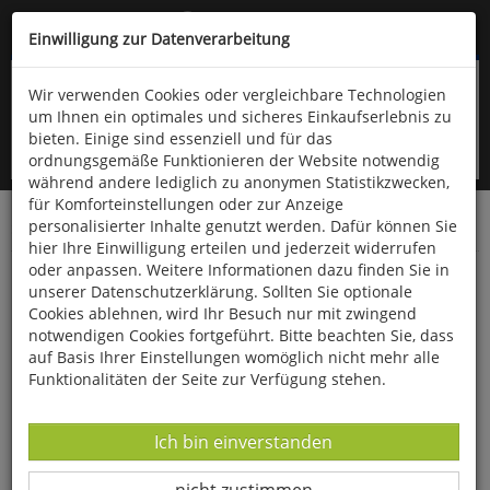
Kompletten Head der Seite überspringen
(06766) 903-200
oder (06766) 9323-960
Einwilligung zur Datenverarbeitung
Wir verwenden Cookies oder vergleichbare Technologien
um Ihnen ein optimales und sicheres Einkaufserlebnis zu
bieten. Einige sind essenziell und für das
ordnungsgemäße Funktionieren der Website notwendig
während andere lediglich zu anonymen Statistikzwecken,
für Komforteinstellungen oder zur Anzeige
personalisierter Inhalte genutzt werden. Dafür können Sie
Startseite
Bücher
Literatur
Belletristik
hier Ihre Einwilligung erteilen und jederzeit widerrufen
oder anpassen. Weitere Informationen dazu finden Sie in
Glück ist wie Glas
unserer Datenschutzerklärung. Sollten Sie optionale
Cookies ablehnen, wird Ihr Besuch nur mit zwingend
notwendigen Cookies fortgeführt. Bitte beachten Sie, dass
auf Basis Ihrer Einstellungen womöglich nicht mehr alle
Funktionalitäten der Seite zur Verfügung stehen.
Datenverarbeitung -
Ich bin einverstanden
Datenverarbeitung -