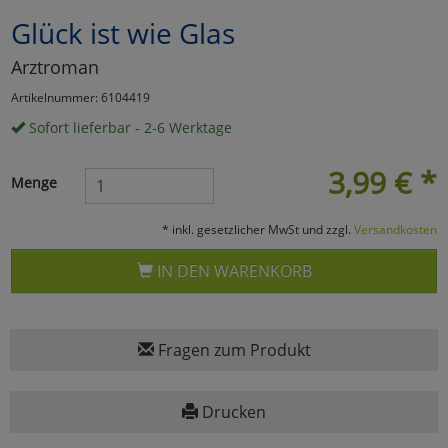
Glück ist wie Glas
Marketing
Arztroman
Umfragetools
Artikelnummer: 6104419
Sofort lieferbar - 2-6 Werktage
Cookies
Alle Akzeptieren
3,99
€
*
Menge
Cookies
Einstellungen speichern
* inkl. gesetzlicher MwSt und zzgl.
Versandkosten
zu Haupptseite Zustimmun
zurück
IN DEN WARENKORB
Fragen zum Produkt
Drucken