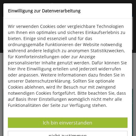
Kompletten Head der Seite überspringen
(06766) 903-200
oder (06766) 9323-960
Einwilligung zur Datenverarbeitung
Wir verwenden Cookies oder vergleichbare Technologien
um Ihnen ein optimales und sicheres Einkaufserlebnis zu
bieten. Einige sind essenziell und für das
ordnungsgemäße Funktionieren der Website notwendig
während andere lediglich zu anonymen Statistikzwecken,
für Komforteinstellungen oder zur Anzeige
personalisierter Inhalte genutzt werden. Dafür können Sie
Startseite
Bücher
Verschiedene Sachgebiete
hier Ihre Einwilligung erteilen und jederzeit widerrufen
oder anpassen. Weitere Informationen dazu finden Sie in
Giga Rätselbuch 10
unserer Datenschutzerklärung. Sollten Sie optionale
Cookies ablehnen, wird Ihr Besuch nur mit zwingend
notwendigen Cookies fortgeführt. Bitte beachten Sie, dass
auf Basis Ihrer Einstellungen womöglich nicht mehr alle
Funktionalitäten der Seite zur Verfügung stehen.
Datenverarbeitung -
Ich bin einverstanden
Datenverarbeitung -