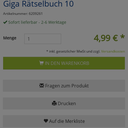
Giga Rätselbuch 10
Marketing
Artikelnummer: 6209261
Sofort lieferbar - 2-6 Werktage
Umfragetools
4,99
€
*
Menge
Cookies
Alle Akzeptieren
* inkl. gesetzlicher MwSt und zzgl.
Versandkosten
Cookies
Einstellungen speichern
IN DEN WARENKORB
zu Haupptseite Zustimmun
zurück
Fragen zum Produkt
Drucken
Auf die Merkliste