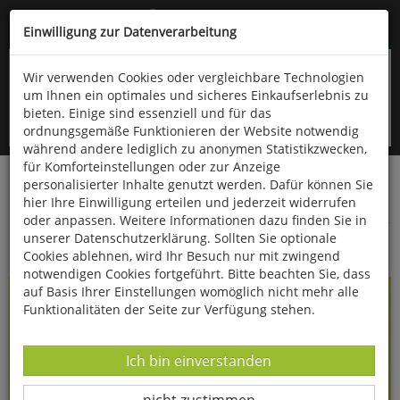
Kompletten Head der Seite überspringen
(06766) 903-200
oder (06766) 9323-960
Einwilligung zur Datenverarbeitung
Wir verwenden Cookies oder vergleichbare Technologien
um Ihnen ein optimales und sicheres Einkaufserlebnis zu
bieten. Einige sind essenziell und für das
ordnungsgemäße Funktionieren der Website notwendig
während andere lediglich zu anonymen Statistikzwecken,
für Komforteinstellungen oder zur Anzeige
personalisierter Inhalte genutzt werden. Dafür können Sie
Startseite
Haushalt & Garten
Küche & Haushalt
hier Ihre Einwilligung erteilen und jederzeit widerrufen
Bücher zum Thema Kochen
oder anpassen. Weitere Informationen dazu finden Sie in
unserer Datenschutzerklärung. Sollten Sie optionale
Gemüse & Fisch
Cookies ablehnen, wird Ihr Besuch nur mit zwingend
notwendigen Cookies fortgeführt. Bitte beachten Sie, dass
auf Basis Ihrer Einstellungen womöglich nicht mehr alle
Funktionalitäten der Seite zur Verfügung stehen.
Datenverarbeitung -
Ich bin einverstanden
Datenverarbeitung -