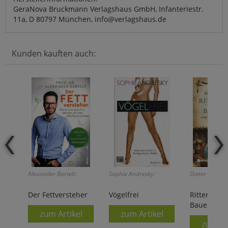
GeraNova Bruckmann Verlagshaus GmbH, Infanteriestr.
11a, D 80797 München, info@verlagshaus.de
Kunden kauften auch:
Alexander Bartelt:
Sophie Andresky:
Dieter Breuers
Der Fettversteher
Vögelfrei
Ritter, Mö
Bauersleut
zum Artikel
zum Artikel
zum Ar