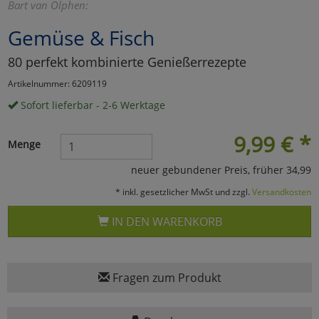
Bart van Olphen:
Marketing
Gemüse & Fisch
80 perfekt kombinierte Genießerrezepte
Umfragetools
Artikelnummer: 6209119
Sofort lieferbar - 2-6 Werktage
Cookies
Alle Akzeptieren
9,99
€
*
Menge
Cookies
Einstellungen speichern
neuer gebundener Preis, früher 34,99
zu Haupptseite Zustimmun
zurück
* inkl. gesetzlicher MwSt und zzgl.
Versandkosten
IN DEN WARENKORB
Fragen zum Produkt