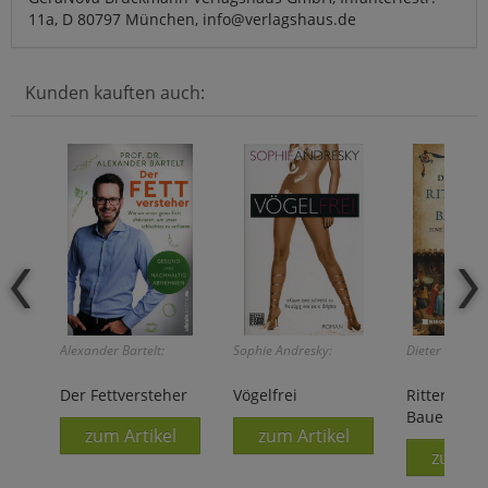
11a, D 80797 München, info@verlagshaus.de
Kunden kauften auch:
Alexander Bartelt:
Sophie Andresky:
Dieter Breuers
Der Fettversteher
Vögelfrei
Ritter, Mö
Bauersleut
zum Artikel
zum Artikel
zum Ar