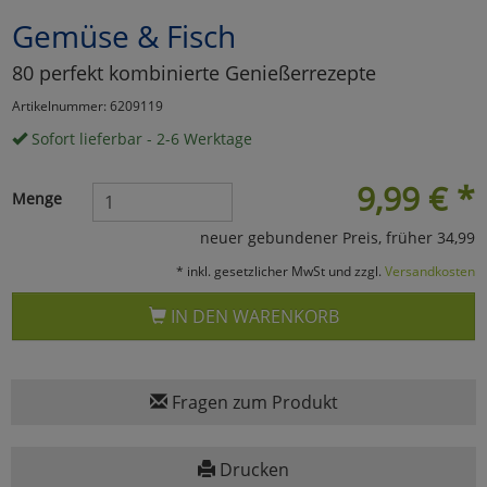
Gemüse & Fisch
Marketing
80 perfekt kombinierte Genießerrezepte
Umfragetools
Artikelnummer: 6209119
Sofort lieferbar - 2-6 Werktage
Cookies
Alle Akzeptieren
9,99
€
*
Menge
Cookies
Einstellungen speichern
neuer gebundener Preis, früher 34,99
* inkl. gesetzlicher MwSt und zzgl.
Versandkosten
zu Haupptseite Zustimmun
zurück
IN DEN WARENKORB
Fragen zum Produkt
Drucken