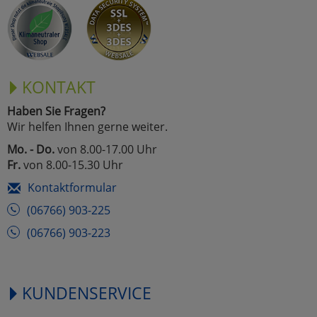
Marketing
Umfragetools
KONTAKT
Haben Sie Fragen?
Cookies
Alle Akzeptieren
Wir helfen Ihnen gerne weiter.
Cookies
Mo. - Do.
von 8.00-17.00 Uhr
Einstellungen speichern
Fr.
von 8.00-15.30 Uhr
zu Haupptseite Zustimmun
zurück
Kontaktformular
(06766) 903-225
(06766) 903-223
KUNDENSERVICE