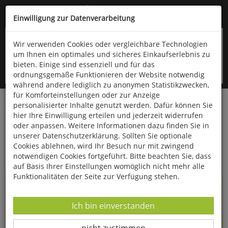
Kompletten Head der Seite überspringen
(06766) 903-200
oder (06766) 9323-960
Einwilligung zur Datenverarbeitung
Wir verwenden Cookies oder vergleichbare Technologien
um Ihnen ein optimales und sicheres Einkaufserlebnis zu
bieten. Einige sind essenziell und für das
ordnungsgemäße Funktionieren der Website notwendig
während andere lediglich zu anonymen Statistikzwecken,
für Komforteinstellungen oder zur Anzeige
personalisierter Inhalte genutzt werden. Dafür können Sie
Startseite
Informationen
hier Ihre Einwilligung erteilen und jederzeit widerrufen
oder anpassen. Weitere Informationen dazu finden Sie in
Uppps...
unserer Datenschutzerklärung. Sollten Sie optionale
Cookies ablehnen, wird Ihr Besuch nur mit zwingend
Sie sind weitergeleitet worden !
notwendigen Cookies fortgeführt. Bitte beachten Sie, dass
auf Basis Ihrer Einstellungen womöglich nicht mehr alle
Funktionalitäten der Seite zur Verfügung stehen.
Die Seite, das Produkt oder die Kategorie, die Sie versucht
haben zu öffnen, gibt es leider nicht mehr in unserem
Datenverarbeitung -
Ich bin einverstanden
Shop.
Datenverarbeitung -