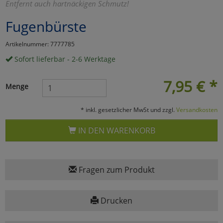
Entfernt auch hartnäckigen Schmutz!
Marketing
Fugenbürste
Artikelnummer: 7777785
Umfragetools
Sofort lieferbar - 2-6 Werktage
7,95
€
*
Cookies
Alle Akzeptieren
Menge
Cookies
Einstellungen speichern
* inkl. gesetzlicher MwSt und zzgl.
Versandkosten
zu Haupptseite Zustimmun
zurück
IN DEN WARENKORB
Fragen zum Produkt
Drucken