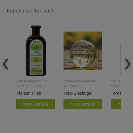
Kunden kauften auch:
Rein biologisch! Für
Besondere Momente
Aus rein pflan
beste Blüh- und
schaffen!
Rohstoffen!
Ernteergebnisse!
Pfälzer Trieb
Foto-Glaskugel
Tomatendü
zum Artikel
zum Artikel
zum Ar