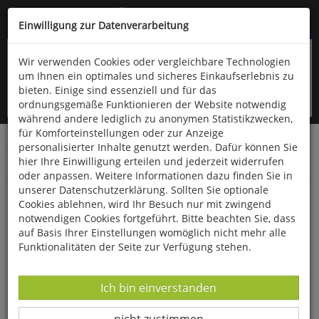
Kompletten Head der Seite überspringen
(06766) 903-200
oder (06766) 9323-960
Einwilligung zur Datenverarbeitung
Wir verwenden Cookies oder vergleichbare Technologien
um Ihnen ein optimales und sicheres Einkaufserlebnis zu
bieten. Einige sind essenziell und für das
ordnungsgemäße Funktionieren der Website notwendig
während andere lediglich zu anonymen Statistikzwecken,
für Komforteinstellungen oder zur Anzeige
personalisierter Inhalte genutzt werden. Dafür können Sie
Startseite
Haushalt & Garten
Küche & Haushalt
hier Ihre Einwilligung erteilen und jederzeit widerrufen
Besen, Bürsten & Putzmittel
oder anpassen. Weitere Informationen dazu finden Sie in
unserer Datenschutzerklärung. Sollten Sie optionale
Fugenbürste
Cookies ablehnen, wird Ihr Besuch nur mit zwingend
notwendigen Cookies fortgeführt. Bitte beachten Sie, dass
auf Basis Ihrer Einstellungen womöglich nicht mehr alle
Funktionalitäten der Seite zur Verfügung stehen.
Datenverarbeitung -
Ich bin einverstanden
Datenverarbeitung -