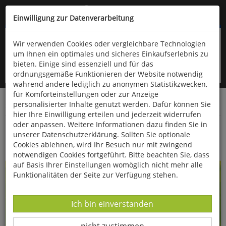
Kompletten Head der Seite überspringen
(06766) 903-200
oder (06766) 9323-960
Einwilligung zur Datenverarbeitung
Wir verwenden Cookies oder vergleichbare Technologien
um Ihnen ein optimales und sicheres Einkaufserlebnis zu
bieten. Einige sind essenziell und für das
ordnungsgemäße Funktionieren der Website notwendig
während andere lediglich zu anonymen Statistikzwecken,
für Komforteinstellungen oder zur Anzeige
personalisierter Inhalte genutzt werden. Dafür können Sie
Startseite
Bücher
Gesundheit
hier Ihre Einwilligung erteilen und jederzeit widerrufen
oder anpassen. Weitere Informationen dazu finden Sie in
Fette & Fettsäuren
unserer Datenschutzerklärung. Sollten Sie optionale
Cookies ablehnen, wird Ihr Besuch nur mit zwingend
notwendigen Cookies fortgeführt. Bitte beachten Sie, dass
auf Basis Ihrer Einstellungen womöglich nicht mehr alle
Funktionalitäten der Seite zur Verfügung stehen.
Datenverarbeitung -
Ich bin einverstanden
Datenverarbeitung -