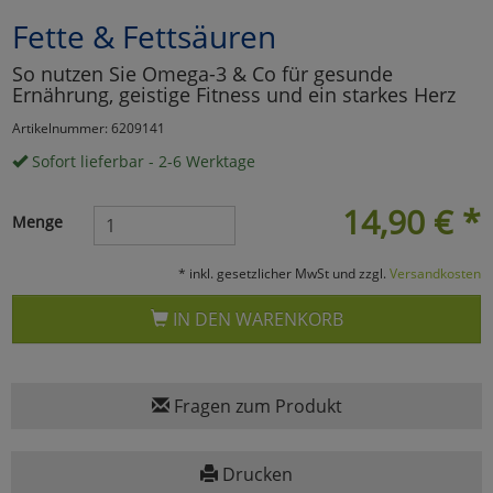
Fette & Fettsäuren
Marketing
So nutzen Sie Omega-3 & Co für gesunde
Ernährung, geistige Fitness und ein starkes Herz
Umfragetools
Artikelnummer: 6209141
Sofort lieferbar - 2-6 Werktage
Cookies
Alle Akzeptieren
14,90
€
*
Menge
Cookies
Einstellungen speichern
* inkl. gesetzlicher MwSt und zzgl.
Versandkosten
zu Haupptseite Zustimmun
zurück
IN DEN WARENKORB
Fragen zum Produkt
Drucken