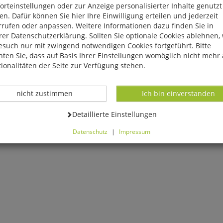
rteinstellungen oder zur Anzeige personalisierter Inhalte genutzt
n. Dafür können Sie hier Ihre Einwilligung erteilen und jederzeit
rrufen oder anpassen. Weitere Informationen dazu finden Sie in
er Datenschutzerklärung. Sollten Sie optionale Cookies ablehnen,
esuch nur mit zwingend notwendigen Cookies fortgeführt. Bitte
ten Sie, dass auf Basis Ihrer Einstellungen womöglich nicht mehr 
ionalitäten der Seite zur Verfügung stehen.
Datenverarbeitung -
Datenverarbeitung -
nicht zustimmen
Ich bin einverstanden
Datenverarbeitung -
Detaillierte Einstellungen
Datenschutz
|
Impressum
können Sie alle optionalen Cookies einstellen. Sollten Sie optionale
ies ablehnen, wird Ihr Besuch nur mit zwingend notwendigen Cook
eführt. Bitte beachten Sie, dass auf Basis Ihrer Einstellungen womö
 mehr alle Funktionalitäten der Seite zur Verfügung stehen.
tverständlich können Sie die Einstellungen jederzeit widerrufen o
ssen.