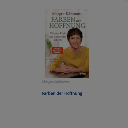
Ko
Wa
Pe
Ma
Um
Margot Käßmann:
Farben der Hoffnung