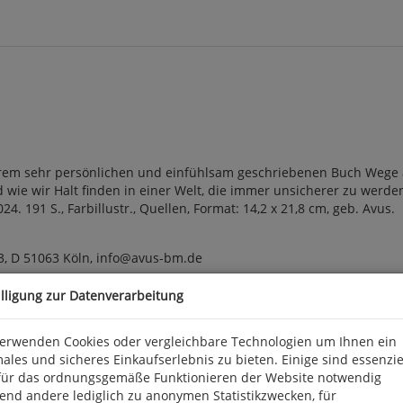
hrem sehr persönlichen und einfühlsam geschriebenen Buch Wege a
 wie wir Halt finden in einer Welt, die immer unsicherer zu werden
4. 191 S., Farbillustr., Quellen, Format: 14,2 x 21,8 cm, geb. Avus.
3, D 51063 Köln, info@avus-bm.de
illigung zur Datenverarbeitung
verwenden Cookies oder vergleichbare Technologien um Ihnen ein
ales und sicheres Einkaufserlebnis zu bieten. Einige sind essenzie
für das ordnungsgemäße Funktionieren der Website notwendig
end andere lediglich zu anonymen Statistikzwecken, für