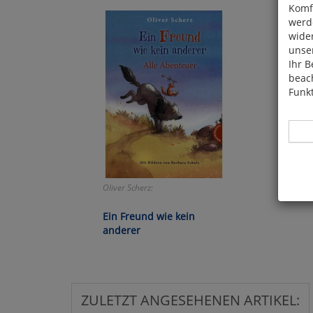
Komfo
werde
wide
unser
Ihr B
beach
Funkt
Oliver Scherz:
Hier 
Cook
Ein Freund wie kein
fortg
anderer
nicht
Selbs
anpa
ZULETZT ANGESEHENEN ARTIKEL: