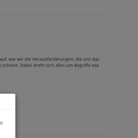
uf, wie wir die Herausforderungen, die uns das
 scheint. Dabei dreht sich alles um Begriffe wie
ll