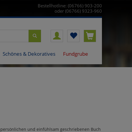
Bestellhotline: (06766) 903-200
oder (06766) 9323-960
Schönes & Dekoratives
Fundgrube
r persönlichen und einfühlsam geschriebenen Buch