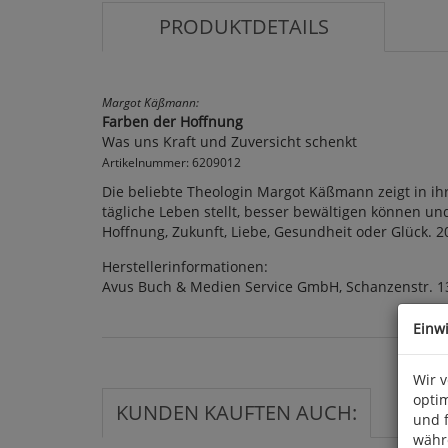
PRODUKTDETAILS
Margot Käßmann:
Farben der Hoffnung
Was uns Kraft und Zuversicht schenkt
Artikelnummer: 6209012
Die beliebte Theologin Margot Käßmann zeigt in i
tägliche Leben stellt, besser bewältigen können und
Hoffnung, Zukunft, Liebe, Gesundheit oder Glück. 202
Herstellerinformationen:
Avus Buch & Medien Service GmbH, Schanzenstr. 1
Einw
Wir 
optim
KUNDEN KAUFTEN AUCH:
und 
währ