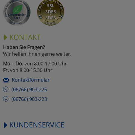
Marketing
Umfragetools
KONTAKT
Haben Sie Fragen?
Cookies
Alle Akzeptieren
Wir helfen Ihnen gerne weiter.
Cookies
Mo. - Do.
von 8.00-17.00 Uhr
Einstellungen speichern
Fr.
von 8.00-15.30 Uhr
zu Haupptseite Zustimmun
zurück
Kontaktformular
(06766) 903-225
(06766) 903-223
KUNDENSERVICE