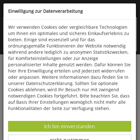
Kompletten Head der Seite überspringen
(06766) 903-200
oder (06766) 9323-960
Einwilligung zur Datenverarbeitung
Wir verwenden Cookies oder vergleichbare Technologien
um Ihnen ein optimales und sicheres Einkaufserlebnis zu
bieten. Einige sind essenziell und für das
ordnungsgemäße Funktionieren der Website notwendig
während andere lediglich zu anonymen Statistikzwecken,
für Komforteinstellungen oder zur Anzeige
personalisierter Inhalte genutzt werden. Dafür können Sie
Startseite
Informationen
hier Ihre Einwilligung erteilen und jederzeit widerrufen
oder anpassen. Weitere Informationen dazu finden Sie in
Uppps...
unserer Datenschutzerklärung. Sollten Sie optionale
Cookies ablehnen, wird Ihr Besuch nur mit zwingend
Sie sind weitergeleitet worden !
notwendigen Cookies fortgeführt. Bitte beachten Sie, dass
auf Basis Ihrer Einstellungen womöglich nicht mehr alle
Funktionalitäten der Seite zur Verfügung stehen.
Die Seite, das Produkt oder die Kategorie, die Sie versucht
haben zu öffnen, gibt es leider nicht mehr in unserem
Datenverarbeitung -
Ich bin einverstanden
Shop.
Datenverarbeitung -